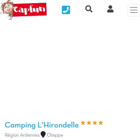
Nous contacter
Recherche rapide
Mon Compt
Photo précédente
Pho
Camping L'Hirondelle
Région Ardennes
Oteppe