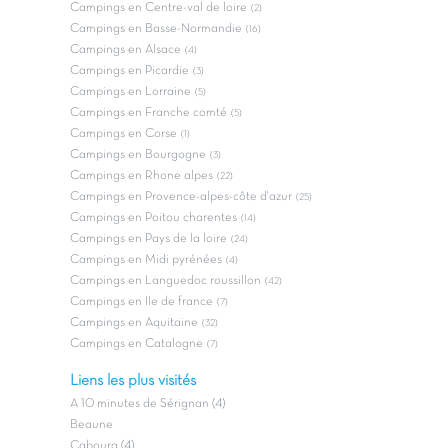
Campings en Centre-val de loire
(2)
Campings en Basse-Normandie
(16)
Campings en Alsace
(4)
Campings en Picardie
(3)
Campings en Lorraine
(5)
Campings en Franche comté
(5)
Campings en Corse
(1)
Campings en Bourgogne
(3)
Campings en Rhone alpes
(22)
Campings en Provence-alpes-côte d'azur
(25)
Campings en Poitou charentes
(14)
Campings en Pays de la loire
(24)
Campings en Midi pyrénées
(4)
Campings en Languedoc roussillon
(42)
Campings en Ile de france
(7)
Campings en Aquitaine
(32)
Campings en Catalogne
(7)
Liens les plus visités
A 10 minutes de Sérignan (4)
Beaune
Cabourg (4)