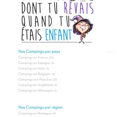
Nos Campings par pays
#All in
Campings en France
(217)
Campings en Espagne
(9)
Campings en Italie
(3)
Campings en Belgique
(3)
Campings aux Pays_bas
(22)
Campings en Angleterre
(3)
Campings en Allemagne
(1)
Nos Campings par région
Campings en Bretagne
(15)