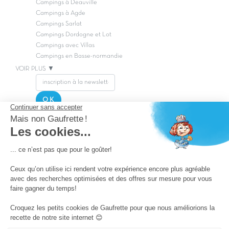
Campings à Deauville
Campings à Agde
Campings Sarlat
Campings Dordogne et Lot
Campings avec Villas
Campings en Basse-normandie
VOIR PLUS ▼
OK
Copyright Capfun 2026 ©
Postuler chez Capfun
Questions/Réponses
Facebook
Nos offres de lancement
Nos prix Canon
La presse parle de nous
Nos vidéos Live
Pass camping