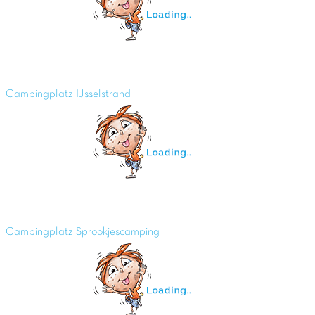
Campingplatz IJsselstrand
Campingplatz Sprookjescamping