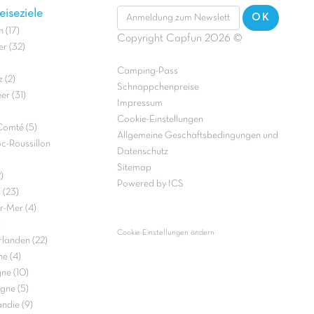
iseziele
OK
 (17)
Copyright Capfun 2026 ©
r (32)
Camping-Pass
 (2)
Schnäppchenpreise
r (31)
Impressum
Cookie-Einstellungen
Comté (5)
Allgemeine Geschäftsbedingungen und
c-Roussillon
Datenschutz
Sitemap
)
Powered by ICS
 (23)
r-Mer (4)
)
Cookie-Einstellungen ändern
landen (22)
e (4)
ne (10)
gne (5)
ndie (9)