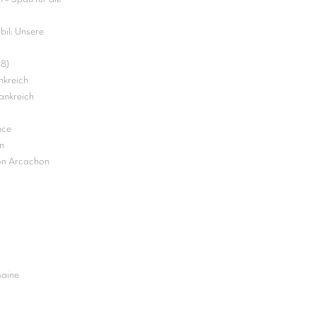
il: Unsere
18)
nkreich
ankreich
nce
n
on Arcachon
maine