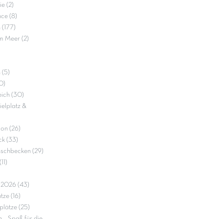
e (2)
ce (8)
 (177)
m Meer (2)
 (5)
0)
ich (30)
elplatz &
on (26)
k (33)
nschbecken (29)
11)
e 2026 (43)
ze (16)
lätze (25)
– Spaß für die