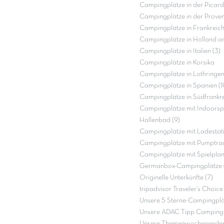
Campingplätze in der Picardi
Campingplätze in der Proven
Campingplätze in Frankreich
Campingplätze in Holland a
Campingplätze in Italien (3)
Campingplätze in Korsika
Campingplätze in Lothringen
Campingplätze in Spanien (1
Campingplätze in Südfrankre
Campingplätze mit Indoorspi
Hallenbad (9)
Campingplätze mit Ladestati
Campingplätze mit Pumptrac
Campingplätze mit Spielpla
Germanbox-Campingplätze (
Originelle Unterkünfte (7)
tripadvisor Traveler’s Choic
Unsere 5 Sterne-Campingplät
Unsere ADAC Tipp Campingp
Unsere Themenwochenenden 