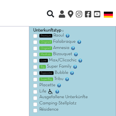
Recherche rapide
S
Unterkunftstyp :
Raoul
Premium
Falabraque
Originell
Amnesia
Originell
Bizouquet
MiniKids
Max/Clicochic
Luxe
Super Family
Big
Bubble
Topissime
Tribu
SuperBig
Placette
Life
Ausgefallene Unterkünfte
Camping-Stellplatz
Résidence