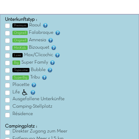
Unterkunftstyp :
Raoul
Premium
Falabraque
Originell
Amnesia
Originell
Bizouquet
MiniKids
Max/Clicochic
Luxe
Super Family
Big
Bubble
Topissime
Tribu
SuperBig
Placette
Life
Ausgefallene Unterkünfte
Camping-Stellplatz
Résidence
Campingplatz :
Direkter Zugang zum Meer
Entfernung Meer < 1,5 km