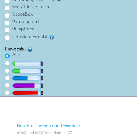
See / Fluss / Teich
SpaceBowl
Patau-Splatch
Pumptrack
Haustiere erlaubt
Fun-dosis :
Alle
Beliebte Themen und Reiseziele
ADAC und ACSI Rabattkarten (17)