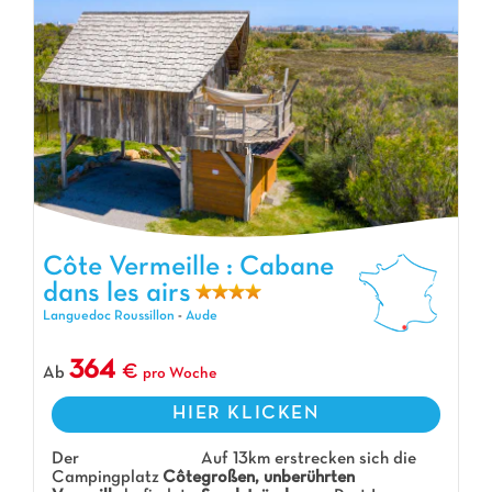
Côte Vermeille : Cabane dans les airs, Campingplatz Languedoc
Côte Vermeille : Cabane
Roussillon
dans les airs
Languedoc Roussillon
-
Aude
364
Ab
pro Woche
HIER KLICKEN
Der
Auf 13km erstrecken sich die
Campingplatz
Côte
großen, unberührten