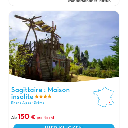
wunderschöner Natur.
Sagittaire : Maison insolite, Campingplatz Rhone Alpes
Sagittaire : Maison
insolite
Rhone Alpes
-
Drôme
150
Ab
pro Nacht