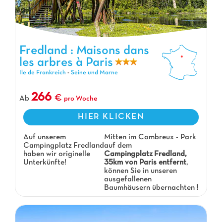
Fredland : Maisons dans les arbres à Paris, Campingplatz Ile de
Fredland : Maisons dans
Frankreich
les arbres à Paris
Ile de Frankreich
-
Seine und Marne
266
Ab
pro Woche
HIER KLICKEN
Auf unserem
Mitten im Combreux - Park
Campingplatz Fredland
auf dem
haben wir originelle
Campingplatz
Fredland,
Unterkünfte!
35km von Paris entfernt
,
können Sie in unseren
ausgefallenen
Baumhäusern übernachten
!