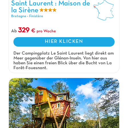
Saint Laurent : Maison de
la Sirène
Saint Laurent : Maison de la Sirène, Campingplatz Bretagne
Bretagne
-
Finistère
329
Ab
pro Woche
HIER KLICKEN
Der Campingplatz Le Saint Laurent liegt direkt am
Meer gegenüber der Glénan-Inseln. Von hier aus
haben Sie einen freien Blick über die Bucht von La
Forêt-Fouesnant.