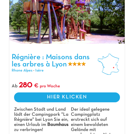
Régnière : Maisons dans les arbres à Lyon, Campingplatz Rhone Alpes
Régnière : Maisons dans
les arbres à Lyon
Rhone Alpes
-
Isère
280
Ab
pro Woche
HIER KLICKEN
Zwischen Stadt und Land
Der ideal gelegene
lädt der Campingpark "La
Campingplatz
Régnière" bei Lyon Sie ein,
erstreckt sich auf
einen Urlaub im
Baumhaus
einem bewaldeten
zu verbringen!
Gelände mit