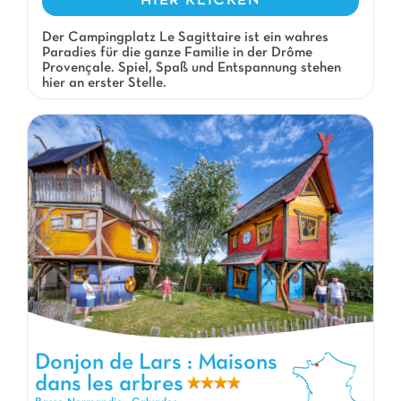
HIER KLICKEN
Der Campingplatz Le Sagittaire ist ein wahres
Paradies für die ganze Familie in der Drôme
Provençale. Spiel, Spaß und Entspannung stehen
hier an erster Stelle.
Donjon de Lars : Maisons dans les arbres, Campingplatz Basse-
Donjon de Lars : Maisons
Normandie
dans les arbres