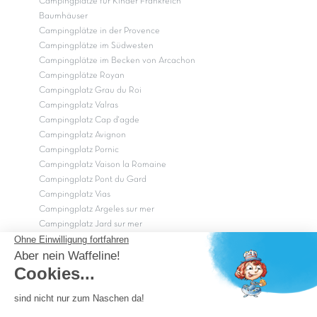
Campingplätze für Kinder Frankreich
Baumhäuser
Campingplätze in der Provence
Campingplätze im Südwesten
Campingplätze im Becken von Arcachon
Campingplätze Royan
Campingplatz Grau du Roi
Campingplatz Valras
Campingplatz Cap d'agde
Campingplatz Avignon
Campingplatz Pornic
Campingplatz Vaison la Romaine
Campingplatz Pont du Gard
Campingplatz Vias
Campingplatz Argeles sur mer
Campingplatz Jard sur mer
Campingplatz Sarzeau
Campingplatz Fréjus
Campingplätze in Camargue
Campingplätze in der CÃ©vÃ¨nnes