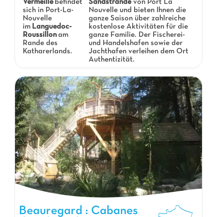
Vermeille
befindet
Sandstrände
von Port La
sich in Port-La-
Nouvelle und bieten Ihnen die
Nouvelle
ganze Saison über zahlreiche
im
Languedoc-
kostenlose Aktivitäten für die
Roussillon
am
ganze Familie. Der Fischerei-
Rande des
und Handelshafen sowie der
Katharerlands.
Jachthafen verleihen dem Ort
Authentizität.
Beauregard : Cabanes