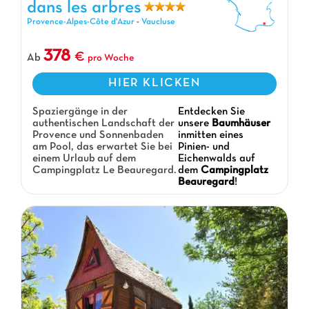
dans les arbres
Beauregard : Cabanes dans les arbres, Campingplatz Provence-
Alpes-Côte d'Azur
Provence-Alpes-Côte d'Azur
-
Vaucluse
378
Ab
pro Woche
HIER KLICKEN
Spaziergänge in der
Entdecken Sie
authentischen Landschaft der
unsere
Baumhäuser
Provence und Sonnenbaden
inmitten eines
am Pool, das erwartet Sie bei
Pinien- und
einem Urlaub auf dem
Eichenwalds auf
Campingplatz Le Beauregard.
dem
Campingplatz
Beauregard
!