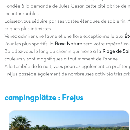
Fondée à la demande de Jules César, cette cité abrite de
incontournables.
Laissez-vous séduire par ses vastes étendues de sable fin. 
criques plus intimistes.
Venez admirer une faune et une flore exceptionnelle aux
Ét
Pour les plus sportifs, la
Base Nature
sera votre repère ! Vou
Baladez-vous le long du chemin qui mène à la
Plage de Sai
couleurs y sont magnifiques à tout moment de l’année.
A la tombée de la nuit, vous pourrez également en profiter 
Fréjus possède également de nombreuses activités très pr
campingplätze : Frejus