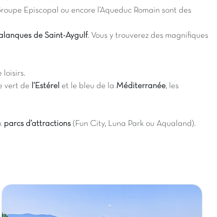
 Groupe Episcopal ou encore l’Aqueduc Romain sont des
lanques de Saint-Aygulf
. Vous y trouverez des magnifiques
loisirs.
e vert de
l’Estérel
et le bleu de la
Méditerranée
, les
ux
parcs d’attractions
(Fun City, Luna Park ou Aqualand).