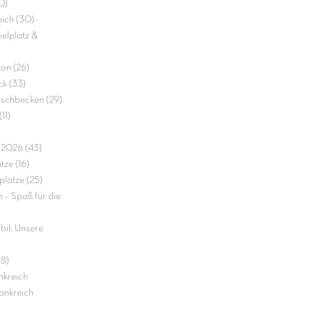
0)
ich (30)
elplatz &
on (26)
k (33)
nschbecken (29)
11)
e 2026 (43)
ze (16)
lätze (25)
– Spaß für die
il: Unsere
18)
nkreich
ankreich