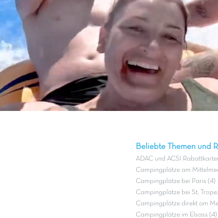
Beliebte Themen und Re
ADAC und ACSI Rabattkarten
Campingplätze am Mittelmee
Campingplätze bei Paris (4)
Campingplätze bei St. Tropez
Campingplätze direkt am Mee
Campingplätze im Elsass (4)