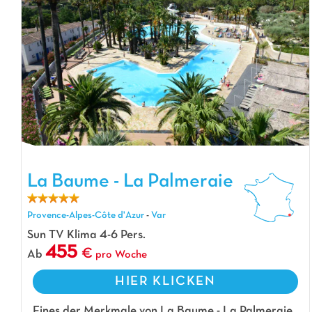
La Baume - La Palmeraie, Campingplatz Provence-Alpes-Côte d'Azur
La Baume - La Palmeraie
Provence-Alpes-Côte d'Azur
-
Var
Sun TV Klima 4-6 Pers.
455
Ab
pro Woche
HIER KLICKEN
Eines der Merkmale von La Baume - La Palmeraie