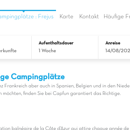
mpingplätze : Frejus
Karte
Kontakt
Häufige F
Aufenthaltsdauer
Anreise
erkunfte
1 Woche
14/08/20
tige Campingplätze
 Frankreich aber auch in Spanien, Belgien und in den Niede
öchten, finden Sie bei Capfun garantiert das Richtige.
ation balnéaire de la Côte d’Azur qui attire chaque année d