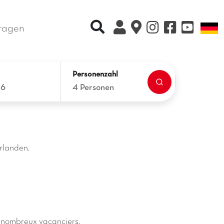
Recherche rapide
S
ragen
Personenzahl
26
4 Personen
rlanden.
e nombreux vacanciers.