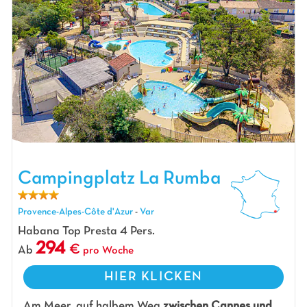
Campingplatz La Rumba, Campingplatz Provence-Alpes-Côte d'Azur
Campingplatz La Rumba
Provence-Alpes-Côte d'Azur
-
Var
Habana Top Presta 4 Pers.
294
Ab
pro Woche
HIER KLICKEN
Am Meer, auf halbem Weg
zwischen Cannes und