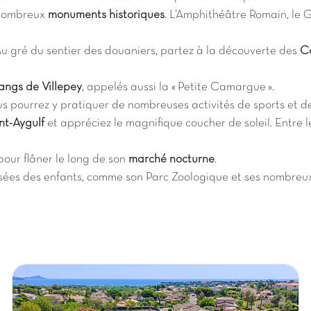
 nombreux
monuments historiques
. L’Amphithéâtre Romain, le
Au gré du sentier des douaniers, partez à la découverte des
Ca
angs de Villepey
, appelés aussi la « Petite Camargue ».
s pourrez y pratiquer de nombreuses activités de sports et de 
nt-Aygulf
et appréciez le magnifique coucher de soleil. Entre l
pour flâner le long de son
marché nocturne
.
isées des enfants, comme son Parc Zoologique et ses nombre