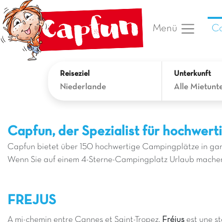
Ca
Menü
Reiseziel
Unterkunft
Niederlande
Alle Mietunt
Capfun, der Spezialist für hochwer
Capfun bietet über 150 hochwertige Campingplätze in ganz
Wenn Sie auf einem 4-Sterne-Campingplatz Urlaub machen m
FREJUS
A mi-chemin entre Cannes et Saint-Tropez,
Fréjus
est une st