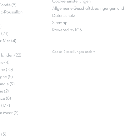
Cookie-Einstellungen
Comté (5)
Allgemeine Geschäftsbedingungen und
c-Roussillon
Datenschutz
Sitemap
)
Powered by ICS
 (23)
r-Mer (4)
)
Cookie-Einstellungen ändern
landen (22)
e (4)
ne (10)
gne (5)
ndie (9)
e (2)
ce (8)
 (177)
m Meer (2)
 (5)