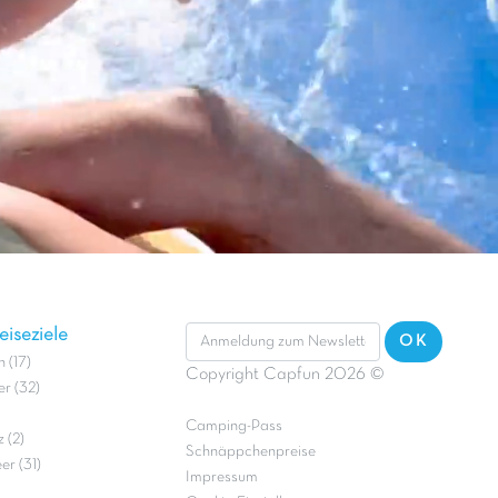
iseziele
OK
 (17)
Copyright Capfun 2026 ©
r (32)
Camping-Pass
 (2)
Schnäppchenpreise
r (31)
Impressum