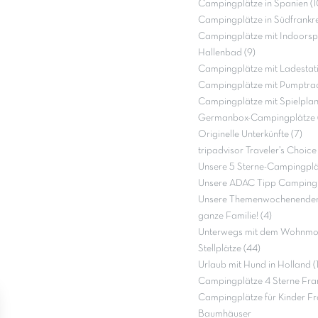
Campingplätze in Spanien (1
Campingplätze in Südfrankre
Campingplätze mit Indoorspi
Hallenbad (9)
Campingplätze mit Ladestati
Campingplätze mit Pumptrac
Campingplätze mit Spielpla
Germanbox-Campingplätze (
Originelle Unterkünfte (7)
tripadvisor Traveler’s Choic
Unsere 5 Sterne-Campingplät
Unsere ADAC Tipp Campingp
Unsere Themenwochenenden 
ganze Familie! (4)
Unterwegs mit dem Wohnmob
Stellplätze (44)
Urlaub mit Hund in Holland (
Campingplätze 4 Sterne Fra
Campingplätze für Kinder Fr
Baumhäuser