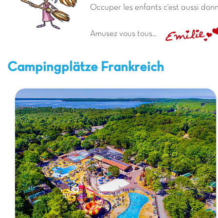
Occuper les enfants c'est aussi donn
Amusez vous tous...
Campingplätze Frankreich