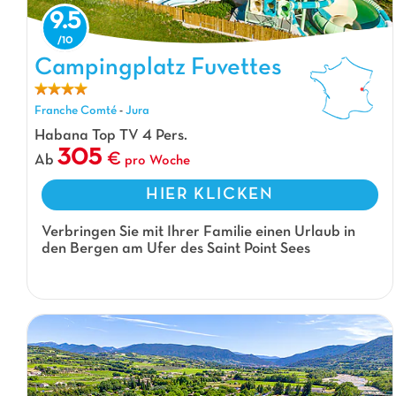
9.5
Campingplatz Fuvettes, Campingplatz Franche Comté
Campingplatz Fuvettes
Franche Comté
-
Jura
Habana Top TV 4 Pers.
305
Ab
pro Woche
HIER KLICKEN
Verbringen Sie mit Ihrer Familie einen Urlaub in
den Bergen am Ufer des Saint Point Sees