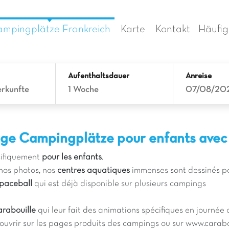
mpingplätze Frankreich
Karte
Kontakt
Häufig
Aufenthaltsdauer
Anreise
erkunfte
1 Woche
07/08/20
rtige Campingplätze pour enfants ave
cifiquement
pour les enfants
.
 nos photos, nos
centres aquatiques
immenses sont dessinés p
paceball
qui est déjà disponible sur plusieurs campings
rabouille
qui leur fait des animations spécifiques en journée 
uvrir sur les pages produits des campings ou sur
www.carabou