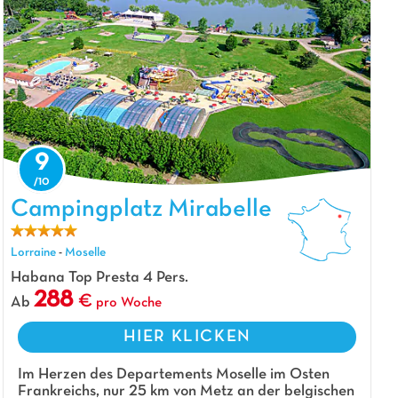
9
Campingplatz Mirabelle, Campingplatz Lorraine
Campingplatz Mirabelle
Lorraine
-
Moselle
Habana Top Presta 4 Pers.
288
Ab
pro Woche
HIER KLICKEN
Im Herzen des Departements Moselle im Osten
Frankreichs, nur 25 km von Metz an der belgischen