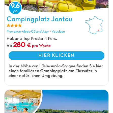
9.6
Campingplatz Jantou, Campingplatz Provence-Alpes-Côte d'Azur
Campingplatz Jantou
Provence-Alpes-Côte d'Azur
-
Vaucluse
Habana Top Presta 4 Pers.
280
Ab
pro Woche
HIER KLICKEN
In der Nähe von L'Isle-sur-la-Sorgue finden Sie hier
einen familiären Campingplatz am Flussufer in
einer natürlichen Umgebung.