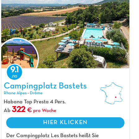
9.1
Campingplatz Bastets, Campingplatz Rhone Alpes
Campingplatz Bastets
Rhone Alpes
-
Drôme
Habana Top Presta 4 Pers.
322
Ab
pro Woche
HIER KLICKEN
Der Campingplatz Les Bastets heißt Sie