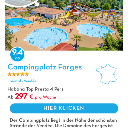
9.4
Campingplatz Forges, Campingplatz Loiretal
Campingplatz Forges
Loiretal
-
Vendée
Habana Top Presta 4 Pers.
297
Ab
pro Woche
HIER KLICKEN
Der Campingplatz liegt in der Nähe der schönsten
Strände der Vendée. Die Domaine des Forges ist