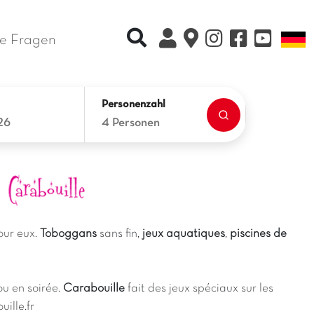
Recherche rapide
S
e Fragen
Personenzahl
26
4 Personen
c
our eux.
Toboggans
sans fin,
jeux aquatiques
,
piscines de
ou en soirée.
Carabouille
fait des jeux spéciaux sur les
ille.fr