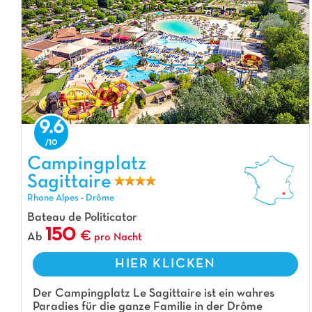
9.6
Campingplatz Sagittaire, Campingplatz Rhone Alpes
Campingplatz
Sagittaire
Rhone Alpes
-
Drôme
Bateau de Politicator
150
Ab
pro Nacht
HIER KLICKEN
Der Campingplatz Le Sagittaire ist ein wahres
Paradies für die ganze Familie in der Drôme