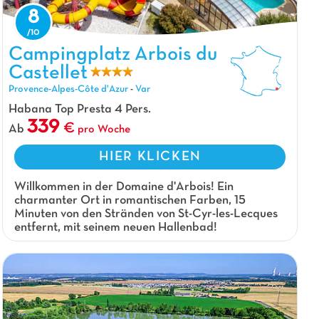
8
Campingplatz Arbois du Castellet, Campingplatz Provence-Alpes-Côte
Campingplatz Arbois du
d'Azur
Castellet
Provence-Alpes-Côte d'Azur
-
Var
Habana Top Presta 4 Pers.
339
Ab
pro Woche
HIER KLICKEN
Willkommen in der Domaine d'Arbois! Ein
charmanter Ort in romantischen Farben, 15
Minuten von den Stränden von St-Cyr-les-Lecques
entfernt, mit seinem neuen Hallenbad!