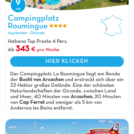
9
Campingplatz Roumingue, Campingplatz Aquitanien
Campingplatz
Roumingue
Aquitanien
-
Gironde
Habana Top Presta 4 Pers.
343
Ab
pro Woche
HIER KLICKEN
Der Campingplatz Le Roumingue liegt am Rande
der
Bucht von Arcachon
und erstreckt sich über ein
32 Hektar großes Gelände. Eine der schönsten
Naturlandschaften der Gironde, zwischen Land
und Meer, 40 Minuten von
Arcachon
, 20 Minuten
von
Cap Ferret
und weniger als 5 km von
Andernos les Bains entfernt.