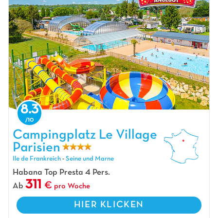
8.3
Campingplatz Le Village Parisien, Campingplatz Ile de Frankreich
Campingplatz Le Village
Parisien
Ile de Frankreich
-
Seine und Marne
Habana Top Presta 4 Pers.
311
Ab
pro Woche
HIER KLICKEN