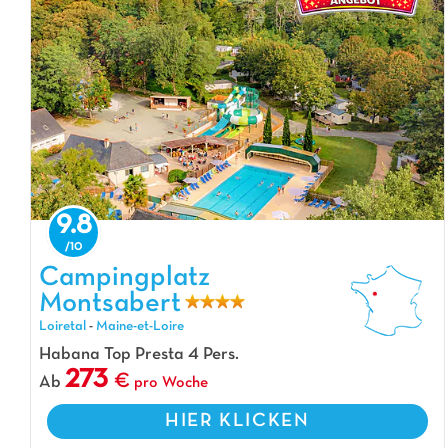
9.8
Campingplatz Montsabert, Campingplatz Loiretal
Campingplatz
Montsabert
Loiretal
-
Maine-et-Loire
Habana Top Presta 4 Pers.
273
Ab
pro Woche
HIER KLICKEN