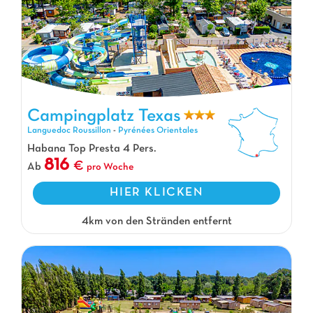
Campingplatz Texas
Campingplatz Texas, Campingplatz Languedoc Roussillon
Languedoc Roussillon
-
Pyrénées Orientales
Habana Top Presta 4 Pers.
816
Ab
pro Woche
HIER KLICKEN
4km von den Stränden entfernt