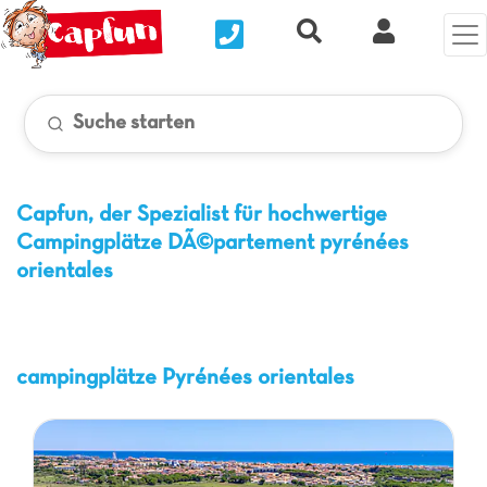
Nous contacter
Recherche rapide
Clix Kund
Suche starten
Capfun, der Spezialist für hochwertige
Campingplätze
DÃ©partement pyrénées
orientales
campingplätze Pyrénées orientales