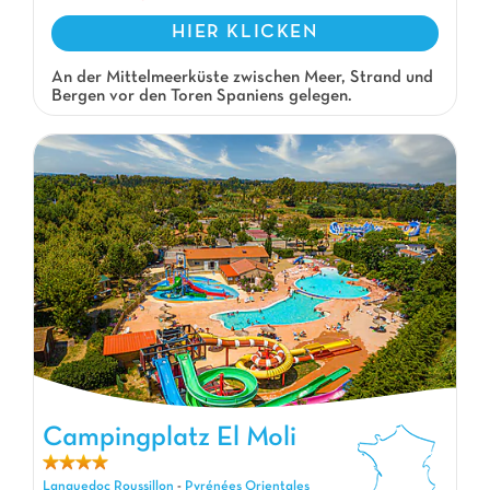
HIER KLICKEN
An der Mittelmeerküste zwischen Meer, Strand und
Bergen vor den Toren Spaniens gelegen.
Campingplatz El Moli
Campingplatz El Moli, Campingplatz Languedoc Roussillon
Languedoc Roussillon
-
Pyrénées Orientales