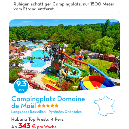
Ruhiger, schattiger Campingplatz, nur 1500 Meter
vom Strand entfernt.
9.3
Campingplatz Domaine
de Maël
Campingplatz Domaine de Maël, Campingplatz Languedoc Roussillon
Languedoc Roussillon
-
Pyrénées Orientales
Habana Top Presta 4 Pers.
343
Ab
pro Woche