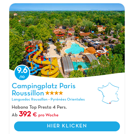
9.6
Campingplatz Paris Roussillon, Campingplatz Languedoc Roussillon
Campingplatz Paris
Roussillon
Languedoc Roussillon
-
Pyrénées Orientales
Habana Top Presta 4 Pers.
392
Ab
pro Woche
HIER KLICKEN