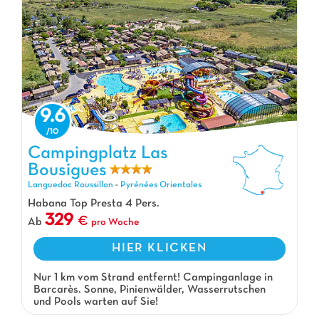
9.6
Campingplatz Las
Bousigues
Campingplatz Las Bousigues, Campingplatz Languedoc Roussillon
Languedoc Roussillon
-
Pyrénées Orientales
Habana Top Presta 4 Pers.
329
Ab
pro Woche
HIER KLICKEN
Nur 1 km vom Strand entfernt! Campinganlage in
Barcarès. Sonne, Pinienwälder, Wasserrutschen
und Pools warten auf Sie!