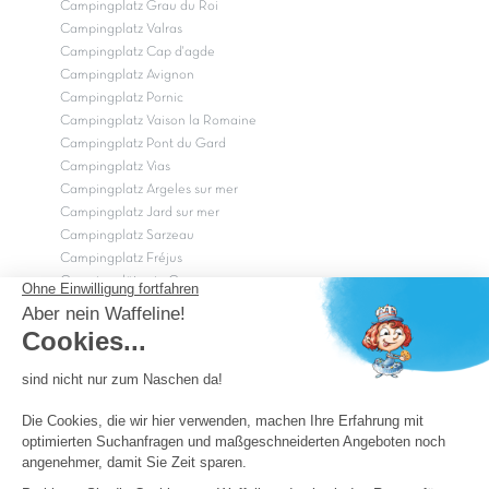
Campingplatz Grau du Roi
Campingplatz Valras
Campingplatz Cap d'agde
Campingplatz Avignon
Campingplatz Pornic
Campingplatz Vaison la Romaine
Campingplatz Pont du Gard
Campingplatz Vias
Campingplatz Argeles sur mer
Campingplatz Jard sur mer
Campingplatz Sarzeau
Campingplatz Fréjus
Campingplätze in Camargue
Campingplätze in der CÃ©vÃ¨nnes
OK
Copyright Capfun 2026 ©
Camping-Pass
Schnäppchenpreise