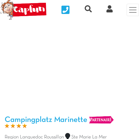
Nous contacter
Recherche rapide
Clix Kund
Vorheriges Foto
Näc
Campingplatz Marinette
Region Languedoc Roussillon
Ste Marie La Mer