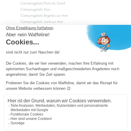
Campingplatz Pont du Gard
Campingplatz Vias
Campingplatz Argeles sur mer
Campingplatz Jard sur mer
Campingplatz Sarzeau
Campingplatz Fréjus
Campingplätze in Camargue
Campingplätze in der CÃ©vÃ¨nnes
OK
Copyright Capfun 2026 ©
Camping-Pass
Schnäppchenpreise
Impressum
Cookie-Einstellungen
Allgemeine Geschäftsbedingungen und Datenschutz
Sitemap
Powered by ICS