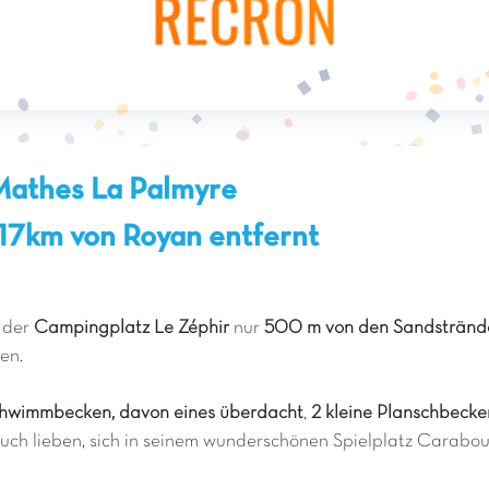
 Mathes La Palmyre
7km von Royan entfernt
t der
Campingplatz Le Zéphir
nur
500 m von den Sandstränd
en.
chwimmbecken, davon eines überdacht
,
2 kleine Planschbecke
uch lieben, sich in seinem wunderschönen Spielplatz Carabouil