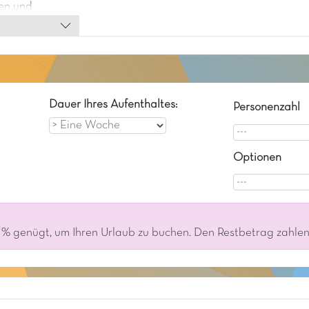
ten und
? Dann
ente-
 Fahrräder
e gleich nach
Dauer Ihres Aufenthaltes:
Personenzahl
Optionen
% genügt, um Ihren Urlaub zu buchen. Den Restbetrag zahlen S