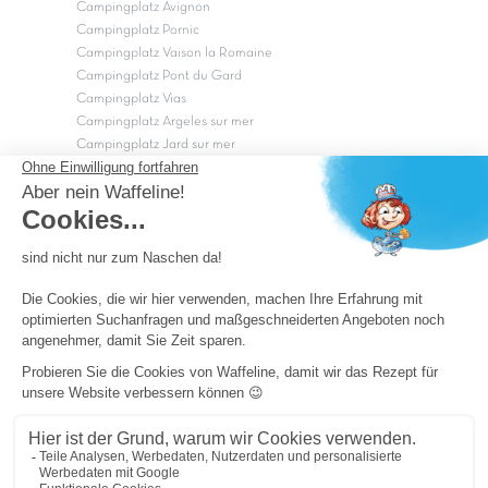
Campingplatz Avignon
Campingplatz Pornic
Campingplatz Vaison la Romaine
Campingplatz Pont du Gard
Campingplatz Vias
Campingplatz Argeles sur mer
Campingplatz Jard sur mer
Campingplatz Sarzeau
Campingplatz Fréjus
Campingplätze in Camargue
Campingplätze in der CÃ©vÃ¨nnes
OK
Copyright Capfun 2026 ©
Camping-Pass
Schnäppchenpreise
Impressum
Cookie-Einstellungen