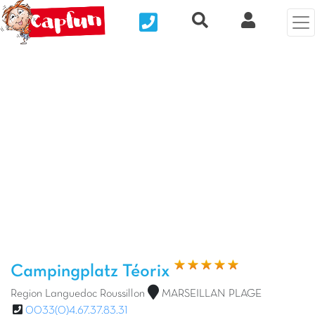
Nous contacter
Recherche rapide
Clix Kund
Vorheriges Foto
Näc
Campingplatz Téorix
Region Languedoc Roussillon
MARSEILLAN PLAGE
0033(0)4.67.37.83.31