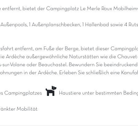
 entfernt, bietet der Campingplatz Le Merle Roux Mobilhei
Außenpools, 1 Außenplanschbecken, 1 Hallenbad sowie 4 Ruts
ahrt entfernt, am Fuße der Berge, bietet dieser Campingplatz
 die Ardèche außergewöhnliche Naturstätten wie die Chauve
s-sur-Volane oder Beauchastel. Bewundern Sie beeindruckend
wohnungen in der Ardèche. Erleben Sie schließlich eine Kanuf
es Campingplatzes
Haustiere unter bestimmten Bedin
änkter Mobilität