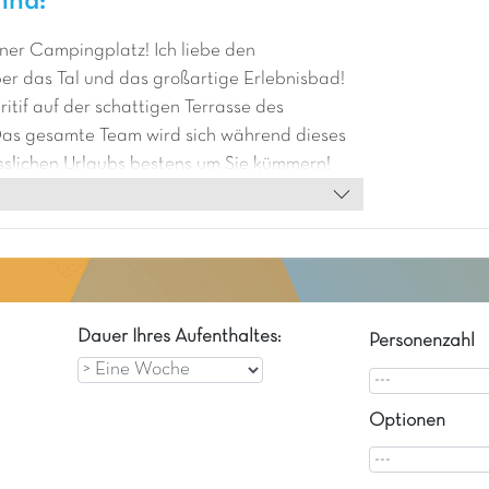
nna:
ner Campingplatz! Ich liebe den
r das Tal und das großartige Erlebnisbad!
ritif auf der schattigen Terrasse des
Das gesamte Team wird sich während dieses
slichen Urlaubs bestens um Sie kümmern!
 Campingplatz sehr steil ist. Er ist gut
endliche und Kinder, jedoch weniger für
mit eingeschränkter Mobilität.
Dauer Ihres Aufenthaltes:
Personenzahl
Optionen