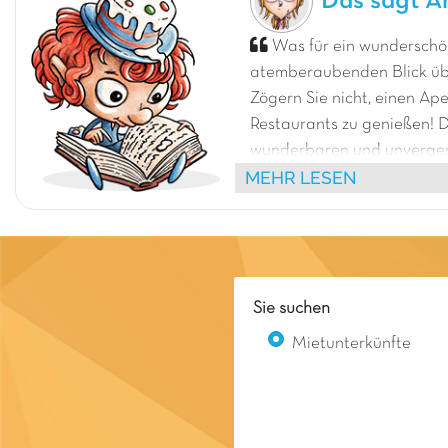
Das sagt A
Was für ein wunderschö
atemberaubenden Blick übe
Zögern Sie nicht, einen Ape
Restaurants zu genießen! 
wunderbaren und unverges
MEHR LESEN
Bitte beachten Sie, dass der
geeignet für Familien, Jug
Kleinkinder oder Personen 
Sie suchen
Mietunterkünfte