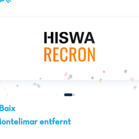
🥳🎊
Baix
ontelimar entfernt