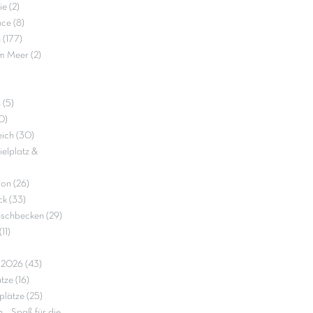
e (2)
ce (8)
 (177)
m Meer (2)
 (5)
0)
ich (30)
elplatz &
on (26)
k (33)
nschbecken (29)
11)
e 2026 (43)
ze (16)
lätze (25)
– Spaß für die