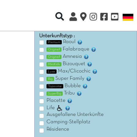
Recherche rapide
S
Unterkunftstyp :
Raoul
Premium
Falabraque
Originell
Amnesia
Originell
Bizouquet
MiniKids
Max/Clicochic
Luxe
Super Family
Big
Bubble
Topissime
Tribu
SuperBig
Placette
Life
Ausgefallene Unterkünfte
Camping-Stellplatz
Résidence