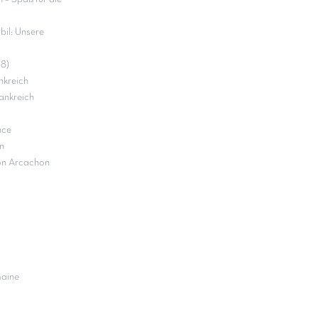
il: Unsere
18)
nkreich
ankreich
nce
n
on Arcachon
maine