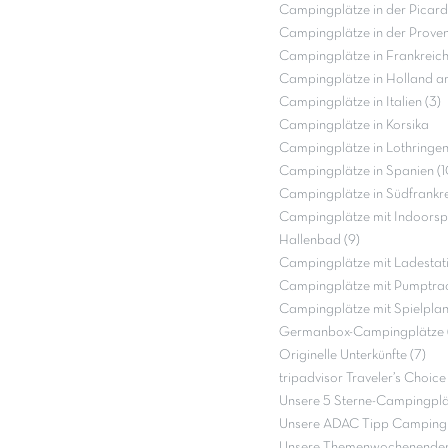
Campingplätze in der Picardi
Campingplätze in der Proven
Campingplätze in Frankreich
Campingplätze in Holland a
Campingplätze in Italien (3)
Campingplätze in Korsika
Campingplätze in Lothringen
Campingplätze in Spanien (1
Campingplätze in Südfrankre
Campingplätze mit Indoorspi
Hallenbad (9)
Campingplätze mit Ladestati
Campingplätze mit Pumptrac
Campingplätze mit Spielpla
Germanbox-Campingplätze (
Originelle Unterkünfte (7)
tripadvisor Traveler’s Choic
Unsere 5 Sterne-Campingplät
Unsere ADAC Tipp Campingp
Unsere Themenwochenenden 