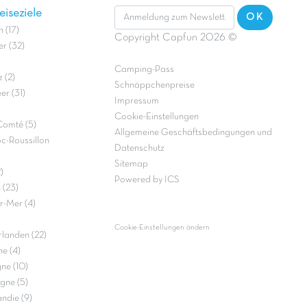
iseziele
OK
 (17)
Copyright Capfun 2026 ©
r (32)
Camping-Pass
 (2)
Schnäppchenpreise
r (31)
Impressum
Cookie-Einstellungen
Comté (5)
Allgemeine Geschäftsbedingungen und
c-Roussillon
Datenschutz
Sitemap
)
Powered by ICS
 (23)
r-Mer (4)
)
Cookie-Einstellungen ändern
landen (22)
e (4)
ne (10)
gne (5)
ndie (9)