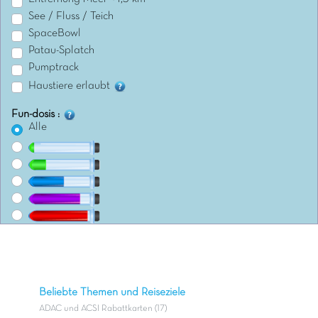
See / Fluss / Teich
SpaceBowl
Patau-Splatch
Pumptrack
Haustiere erlaubt
Fun-dosis :
Alle
Beliebte Themen und Reiseziele
ADAC und ACSI Rabattkarten (17)