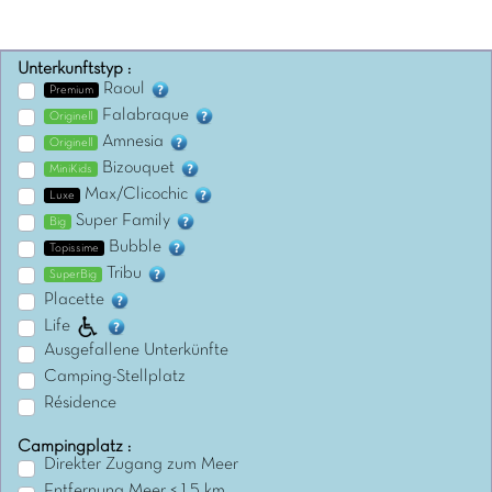
Unterkunftstyp :
Raoul
Premium
Falabraque
Originell
Amnesia
Originell
Bizouquet
MiniKids
Max/Clicochic
Luxe
Super Family
Big
Bubble
Topissime
Tribu
SuperBig
Placette
Life
Ausgefallene Unterkünfte
Camping-Stellplatz
Résidence
Campingplatz :
Direkter Zugang zum Meer
Entfernung Meer < 1,5 km