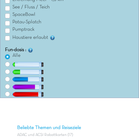
See / Fluss / Teich
SpaceBowl
Patau-Splatch
Pumptrack
Haustiere erlaubt
Fun-dosis :
Alle
Beliebte Themen und Reiseziele
ADAC und ACSI Rabattkarten (17)