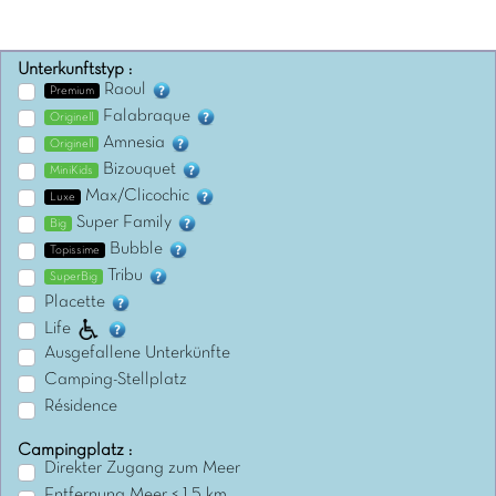
Unterkunftstyp :
Raoul
Premium
Falabraque
Originell
Amnesia
Originell
Bizouquet
MiniKids
Max/Clicochic
Luxe
Super Family
Big
Bubble
Topissime
Tribu
SuperBig
Placette
Life
Ausgefallene Unterkünfte
Camping-Stellplatz
Résidence
Campingplatz :
Direkter Zugang zum Meer
Entfernung Meer < 1,5 km