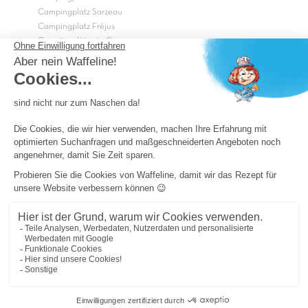
Campingplatz Sarzeau
Campingplatz Fréjus
Campingplätze in Camargue
Campingplätze in der CÃ©vÃ¨nnes
OK
Copyright Capfun 2026 ©
Camping-Pass
Schnäppchenpreise
Impressum
Cookie-Einstellungen
Allgemeine Geschäftsbedingungen und Datenschutz
Sitemap
Powered by ICS
Cookie-Einstellungen ändern