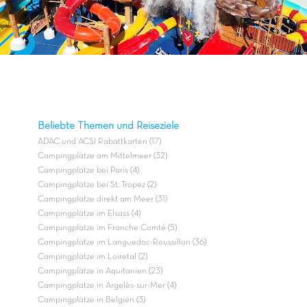
Beliebte Themen und Reiseziele
ADAC und ACSI Rabattkarten (17)
Campingplätze am Mittelmeer (32)
Campingplätze bei Paris (4)
Campingplätze bei St. Tropez (2)
Campingplätze direkt am Meer (31)
Campingplätze im Elsass (4)
Campingplätze im Franche Comté (5)
Campingplätze im Languedoc-Roussillon (36)
Campingplätze im Loiretal (2)
Campingplätze in Aquitanien (23)
Campingplätze in Argelès-sur-Mer (4)
Campingplätze in Belgien (3)