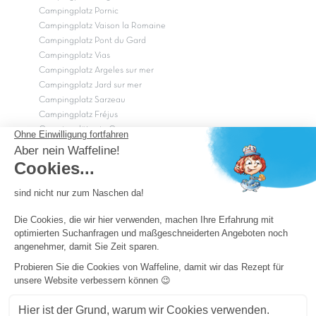
Campingplatz Pornic
Campingplatz Vaison la Romaine
Campingplatz Pont du Gard
Campingplatz Vias
Campingplatz Argeles sur mer
Campingplatz Jard sur mer
Campingplatz Sarzeau
Campingplatz Fréjus
Campingplätze in Camargue
Campingplätze in der CÃ©vÃ¨nnes
OK
Copyright Capfun 2026 ©
Camping-Pass
Schnäppchenpreise
Impressum
Cookie-Einstellungen
Allgemeine Geschäftsbedingungen und Datenschutz