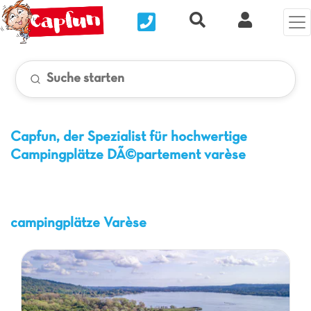
Nous contacter
Recherche rapide
Clix Kund
Suche starten
Capfun, der Spezialist für hochwertige
Campingplätze
DÃ©partement varèse
campingplätze Varèse