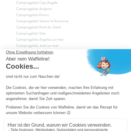
Campingplatz Cap d'agde
Campingplatz Avignon
Campingplatz Pornic
Campingplatz Vaison la Romaine
Campingplatz Pont du Gard
Campingplatz Vias
Campingplatz Argeles sur mer
Campingplatz Jard sur mer
Campingplatz Sarzeau
Campingplatz Fréjus
Campingplätze in Camargue
Campingplätze in der CÃ©vÃ¨nnes
OK
Copyright Capfun 2026 ©
Camping-Pass
Schnäppchenpreise
Impressum