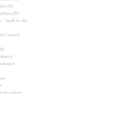
ze (16)
lätze (25)
– Spaß für die
il: Unsere
18)
nkreich
ankreich
nce
n
on Arcachon