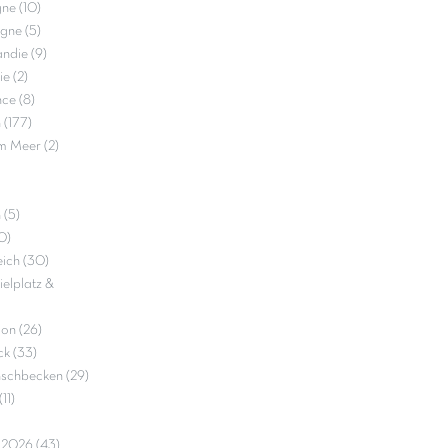
ne (10)
gne (5)
ndie (9)
e (2)
ce (8)
 (177)
m Meer (2)
 (5)
0)
ich (30)
elplatz &
on (26)
k (33)
nschbecken (29)
11)
e 2026 (43)