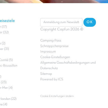
iseziele
OK
 (17)
Copyright Capfun 2026 ©
r (32)
Camping-Pass
 (2)
Schnäppchenpreise
r (31)
Impressum
Cookie-Einstellungen
Comté (5)
Allgemeine Geschäftsbedingungen und
c-Roussillon
Datenschutz
Sitemap
)
Powered by ICS
 (23)
r-Mer (4)
)
Cookie-Einstellungen ändern
landen (22)
e (4)