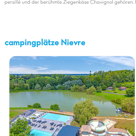
persillé und der berühmte Ziegenkäse Chavignol gehören. 
campingplätze Nievre