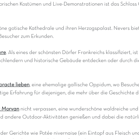
orischen Kostümen und Live-Demonstrationen ist das Schloss G
höne gotische Kathedrale und ihren Herzogspalast. Nevers bie
 Besucher zum Erkunden.
vre
. Als eines der schönsten Dörfer Frankreichs klassifiziert,
 schlendern und historische Gebäude entdecken oder durch d
bracte lieben
, eine ehemalige gallische Oppidum, wo Besuche
tige Erfahrung für diejenigen, die mehr über die Geschichte 
k Morvan
nicht verpassen, eine wunderschöne waldreiche und 
 andere Outdoor-Aktivitäten genießen und dabei die natürli
u der Gerichte wie Potée nivernaise (ein Eintopf aus Fleisch 