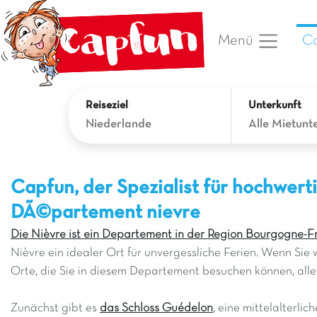
Ca
Menü
Reiseziel
Unterkunft
Niederlande
Alle Mietunt
Capfun, der Spezialist für hochwer
DÃ©partement nievre
Die Nièvre ist ein Departement in der Region Bourgogne-
Nièvre ein idealer Ort für unvergessliche Ferien. Wenn Sie 
Orte, die Sie in diesem Departement besuchen können, all
Zunächst gibt es
das Schloss Guédelon
, eine mittelalterli