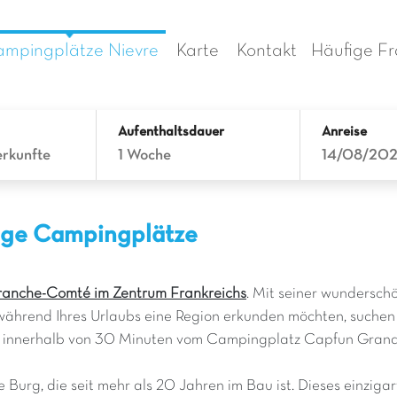
mpingplätze Nievre
Karte
Kontakt
Häufige F
Aufenthaltsdauer
Anreise
erkunfte
1 Woche
14/08/20
tige Campingplätze
Franche-Comté im Zentrum Frankreichs
. Mit seiner wundersch
während Ihres Urlaubs eine Region erkunden möchten, suchen Si
e innerhalb von 30 Minuten vom Campingplatz Capfun Grand C
che Burg, die seit mehr als 20 Jahren im Bau ist. Dieses einzig