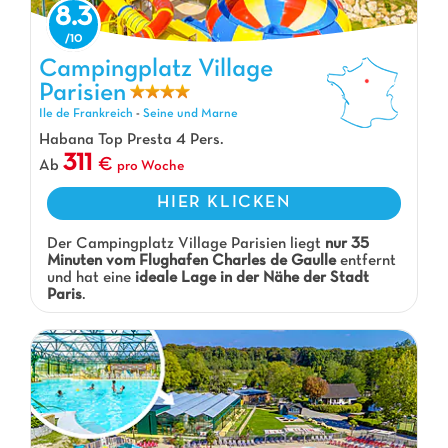
8.3
Campingplatz Village Parisien, Campingplatz Ile de Frankreich
Campingplatz Village
Parisien
Ile de Frankreich
-
Seine und Marne
Habana Top Presta 4 Pers.
311
Ab
pro Woche
HIER KLICKEN
Der Campingplatz Village Parisien liegt
nur 35
Minuten vom Flughafen Charles de Gaulle
entfernt
und hat eine
ideale Lage in der Nähe der Stadt
Paris
.