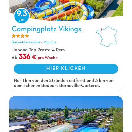
9.3
Campingplatz Vikings, Campingplatz Basse-Normandie
Campingplatz Vikings
Basse-Normandie
-
Manche
Habana Top Presta 4 Pers.
336
Ab
pro Woche
HIER KLICKEN
Nur 1 km von den Stränden entfernt und 3 km von
dem schönen Badeort Barneville-Carteret.