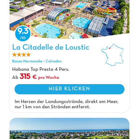
9.3
La Citadelle de Loustic
La Citadelle de Loustic, Campingplatz Basse-Normandie
Basse-Normandie
-
Calvados
Habana Top Presta 4 Pers.
315
Ab
pro Woche
HIER KLICKEN
Im Herzen der Landungsstrände, direkt am Meer,
nur 1 km von den Stränden entfernt.