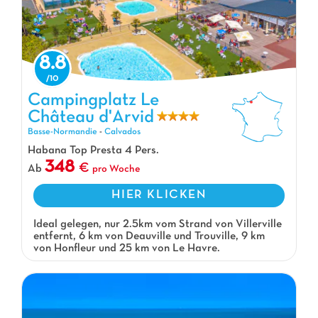
8.8
Campingplatz Le Château d'Arvid, Campingplatz Basse-Normandie
Campingplatz Le
Château d'Arvid
Basse-Normandie
-
Calvados
Habana Top Presta 4 Pers.
348
Ab
pro Woche
HIER KLICKEN
Ideal gelegen, nur 2.5km vom Strand von Villerville
entfernt, 6 km von Deauville und Trouville, 9 km
von Honfleur und 25 km von Le Havre.