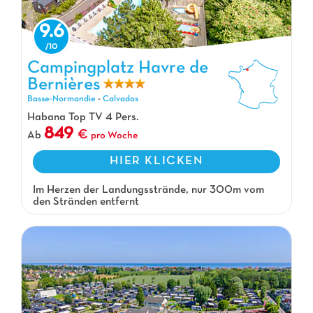
9.6
Campingplatz Havre de Bernières, Campingplatz Basse-Normandie
Campingplatz Havre de
Bernières
Basse-Normandie
-
Calvados
Habana Top TV 4 Pers.
849
Ab
pro Woche
HIER KLICKEN
Im Herzen der Landungsstrände, nur 300m vom
den Stränden entfernt