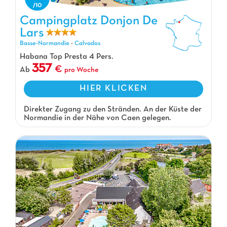
Campingplatz Donjon De
Lars
Campingplatz Donjon De Lars, Campingplatz Basse-Normandie
Basse-Normandie
-
Calvados
Habana Top Presta 4 Pers.
357
Ab
pro Woche
HIER KLICKEN
Direkter Zugang zu den Stränden. An der Küste der
Normandie in der Nähe von Caen gelegen.