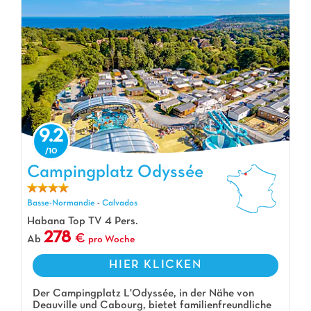
9.2
Campingplatz Odyssée
Campingplatz Odyssée, Campingplatz Basse-Normandie
Basse-Normandie
-
Calvados
Habana Top TV 4 Pers.
278
Ab
pro Woche
HIER KLICKEN
Der Campingplatz L'Odyssée, in der Nähe von
Deauville und Cabourg, bietet familienfreundliche