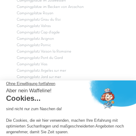
Campingplätze im Südwesten
Campingplätze im Becken von Arcachon
Campingplätze Royan
Campingplatz Grau du Roi
Campingplatz Valras
Campingplatz Cap d'agde
Campingplatz Avignon
Campingplatz Pornic
Campingplatz Vaison la Romaine
Campingplatz Pont du Gard
Campingplatz Vias
Campingplatz Argeles sur mer
Campingplatz Jard sur mer
Campingplatz Sarzeau
Campingplatz Fréjus
Campingplätze in Camargue
Campingplätze in der CÃ©vÃ¨nnes
OK
Copyright Capfun 2026 ©