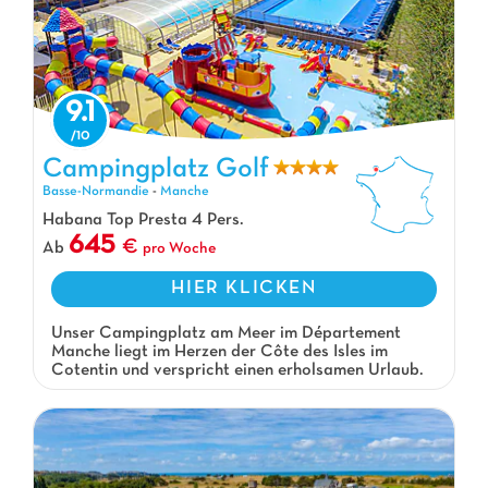
9.1
Campingplatz Golf
Campingplatz Golf, Campingplatz Basse-Normandie
Basse-Normandie
-
Manche
Habana Top Presta 4 Pers.
645
Ab
pro Woche
HIER KLICKEN
Unser Campingplatz am Meer im Département
Manche liegt im Herzen der Côte des Isles im
Cotentin und verspricht einen erholsamen Urlaub.