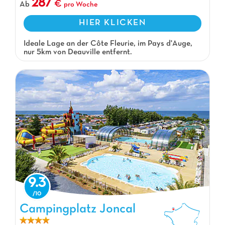
287
Ab
pro Woche
HIER KLICKEN
Ideale Lage an der Côte Fleurie, im Pays d'Auge,
nur 5km von Deauville entfernt.
9.3
Campingplatz Joncal, Campingplatz Basse-Normandie
Campingplatz Joncal