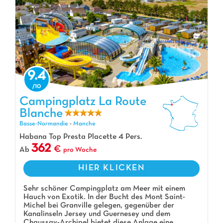
9.4
Campingplatz La Route
Blanche
Campingplatz La Route Blanche, Campingplatz Basse-Normandie
Basse-Normandie
-
Manche
Habana Top Presta Placette 4 Pers.
362
Ab
pro Woche
HIER KLICKEN
Sehr schöner Campingplatz am Meer mit einem
Hauch von Exotik. In der Bucht des Mont Saint-
Michel bei Granville gelegen, gegenüber der
Kanalinseln Jersey und Guernesey und dem
Chaussay-Archipel bietet diese Anlage eine