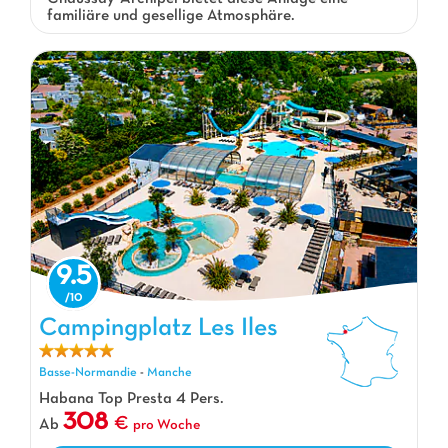
familiäre und gesellige Atmosphäre.
9.5
Campingplatz Les Iles, Campingplatz Basse-Normandie
Campingplatz Les Iles
Basse-Normandie
-
Manche
Habana Top Presta 4 Pers.
308
Ab
pro Woche