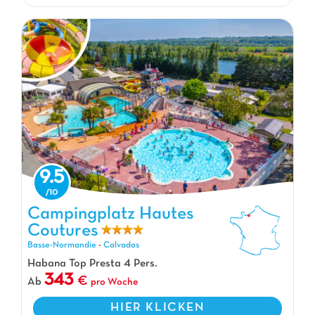
9.5
Campingplatz Hautes Coutures, Campingplatz Basse-Normandie
Campingplatz Hautes
Coutures
Basse-Normandie
-
Calvados
Habana Top Presta 4 Pers.
343
Ab
pro Woche
HIER KLICKEN