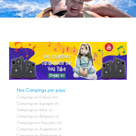
Nos Campings par pays
Campings en France
(217)
Campings en Espagne
(9)
Campings en Italie
(3)
Campings en Belgique
(3)
Campings aux Pays_bas
(22)
Campings en Angleterre
(3)
Campings en Allemagne
(1)