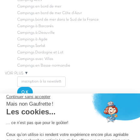
Campings en bord de mer
Campings en bord de mer Côte d'Azur
Campings bord de mer dans le Sud de la France
Campings à Barcarés
Campings à Deauville
Campings à Agde
Campings Sarlat
Campings Dordogne et Lot
Campings avec Villas
Campings en Basse-normandie
VOIR PLUS ▼
OK
Copyright Capfun 2026 ©
Postuler chez Capfun
Questions/Réponses
Facebook
Nos offres de lancement