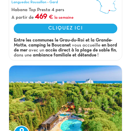
Camping Boucanet, Camping Languedoc Roussillon
Languedoc Roussillon
-
Gard
Habana Top Presta 4 pers
469
A partir de
la semaine
CLIQUEZ ICI
Entre les communes le Grau-du-Roi et la Grande-
Motte
,
camping le Boucanet
vous accueille
en bord
de mer
avec un
accès direct à la plage de sable fin
,
dans une
ambiance familiale et détendue
!