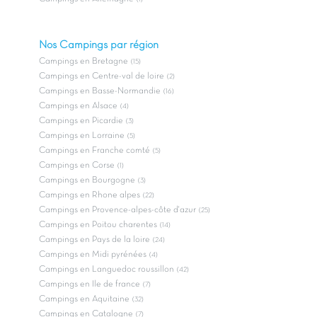
Nos Campings par région
Campings en Bretagne
(15)
Campings en Centre-val de loire
(2)
Campings en Basse-Normandie
(16)
Campings en Alsace
(4)
Campings en Picardie
(3)
Campings en Lorraine
(5)
Campings en Franche comté
(5)
Campings en Corse
(1)
Campings en Bourgogne
(3)
Campings en Rhone alpes
(22)
Campings en Provence-alpes-côte d'azur
(25)
Campings en Poitou charentes
(14)
Campings en Pays de la loire
(24)
Campings en Midi pyrénées
(4)
Campings en Languedoc roussillon
(42)
Campings en Ile de france
(7)
Campings en Aquitaine
(32)
Campings en Catalogne
(7)