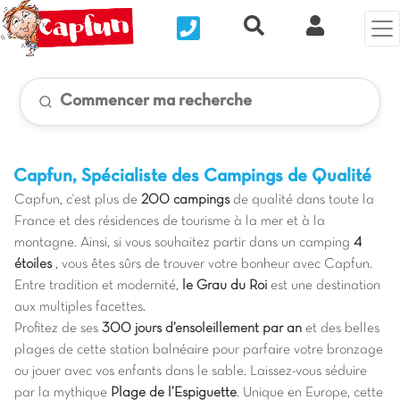
Nous contacter
Recherche rapide
Mon Compt
Commencer ma recherche
Capfun, Spécialiste des Campings de Qualité
Capfun, c'est plus de
200 campings
de qualité dans toute la
France et des résidences de tourisme à la mer et à la
montagne. Ainsi, si vous souhaitez partir dans un camping
4
étoiles
, vous êtes sûrs de trouver votre bonheur avec Capfun.
Entre tradition et modernité,
le Grau du Roi
est une destination
aux multiples facettes.
Profitez de ses
300 jours d’ensoleillement par an
et des belles
plages de cette station balnéaire pour parfaire votre bronzage
ou jouer avec vos enfants dans le sable. Laissez-vous séduire
par la mythique
Plage de l’Espiguette
. Unique en Europe, cette