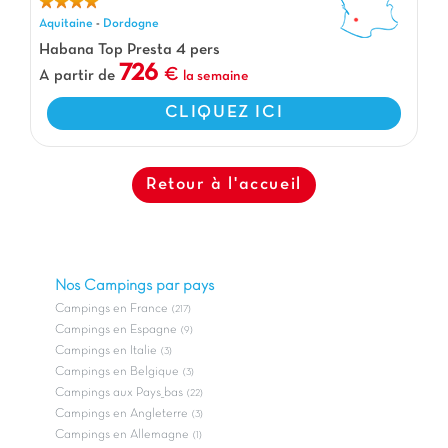
Aquitaine
-
Dordogne
Habana Top Presta 4 pers
726
A partir de
la semaine
CLIQUEZ ICI
Retour à l'accueil
Nos Campings par pays
Campings en France
(217)
Campings en Espagne
(9)
Campings en Italie
(3)
Campings en Belgique
(3)
Campings aux Pays_bas
(22)
Campings en Angleterre
(3)
Campings en Allemagne
(1)