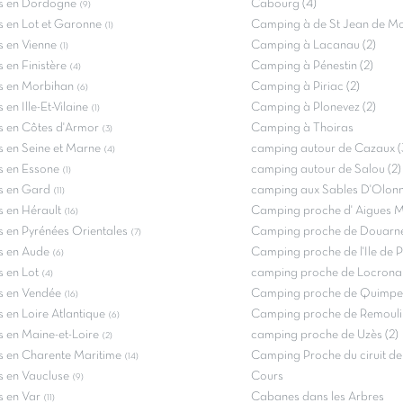
 en Dordogne
Cabourg (4)
(9)
 en Lot et Garonne
Camping à de St Jean de Mo
(1)
 en Vienne
Camping à Lacanau (2)
(1)
en Finistère
Camping à Pénestin (2)
(4)
 en Morbihan
Camping à Piriac (2)
(6)
en Ille-Et-Vilaine
Camping à Plonevez (2)
(1)
 en Côtes d'Armor
Camping à Thoiras
(3)
 en Seine et Marne
camping autour de Cazaux (
(4)
 en Essone
camping autour de Salou (2)
(1)
 en Gard
camping aux Sables D'Olonn
(11)
 en Hérault
Camping proche d' Aigues Mo
(16)
 en Pyrénées Orientales
Camping proche de Douarne
(7)
 en Aude
Camping proche de l'Ile de 
(6)
 en Lot
camping proche de Locronan
(4)
 en Vendée
Camping proche de Quimper
(16)
en Loire Atlantique
Camping proche de Remoulin
(6)
 en Maine-et-Loire
camping proche de Uzès (2)
(2)
 en Charente Maritime
Camping Proche du ciruit d
(14)
 en Vaucluse
Cours
(9)
 en Var
Cabanes dans les Arbres
(11)