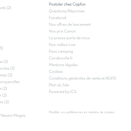
Postuler chez Capfun
nts (2)
Questions/Réponses
Facebook
Nos offres de lancement
Nos prix Canon
La presse parle de nous
Nos vidéos Live
3)
Pass camping
Carabouille.fr
e (2)
Mentions légales
rtes (2)
Cookies
nez (2)
Conditions générales de vente et RGPD
Porquerolles
Plan du Site
 (2)
Powered by ICS
 (2)
s (2)
Modifier vos préférences en matière de cookies
e Nevers Magny