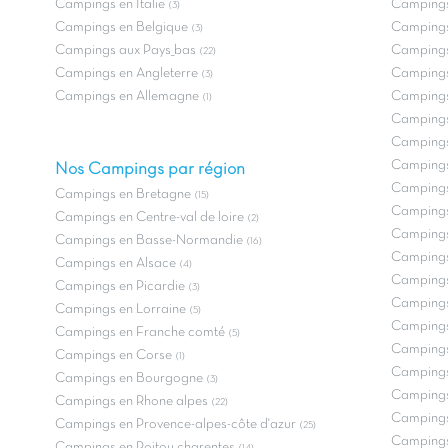
Campings en Italie
Campings
(3)
Campings en Belgique
Campings
(3)
Campings aux Pays_bas
Campings
(22)
Campings en Angleterre
Campings 
(3)
Campings en Allemagne
Campings
(1)
Campings 
Campings
Campings
Nos Campings par région
Campings
Campings en Bretagne
(15)
Campings
Campings en Centre-val de loire
(2)
Campings
Campings en Basse-Normandie
(16)
Campings
Campings en Alsace
(4)
Campings
Campings en Picardie
(3)
Campings
Campings en Lorraine
(5)
Campings
Campings en Franche comté
(5)
Campings 
Campings en Corse
(1)
Campings
Campings en Bourgogne
(3)
Campings
Campings en Rhone alpes
(22)
Campings
Campings en Provence-alpes-côte d'azur
(25)
Campings
Campings en Poitou charentes