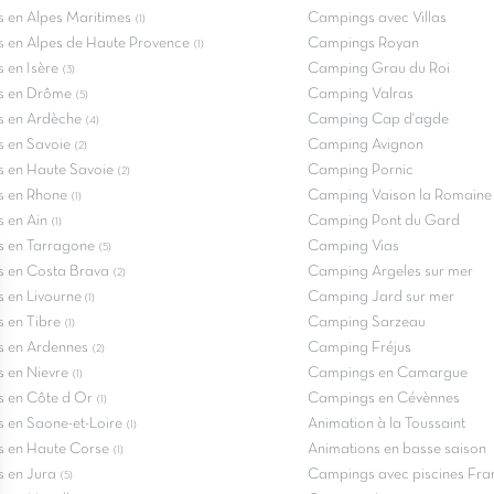
 en Alpes Maritimes
Campings avec Villas
(1)
 en Alpes de Haute Provence
Campings Royan
(1)
 en Isère
Camping Grau du Roi
(3)
s en Drôme
Camping Valras
(5)
 en Ardèche
Camping Cap d'agde
(4)
 en Savoie
Camping Avignon
(2)
 en Haute Savoie
Camping Pornic
(2)
 en Rhone
Camping Vaison la Romaine
(1)
 en Ain
Camping Pont du Gard
(1)
 en Tarragone
Camping Vias
(5)
 en Costa Brava
Camping Argeles sur mer
(2)
 en Livourne
Camping Jard sur mer
(1)
 en Tibre
Camping Sarzeau
(1)
 en Ardennes
Camping Fréjus
(2)
 en Nievre
Campings en Camargue
(1)
 en Côte d Or
Campings en Cévènnes
(1)
 en Saone-et-Loire
Animation à la Toussaint
(1)
 en Haute Corse
Animations en basse saison
(1)
 en Jura
Campings avec piscines Fra
(5)