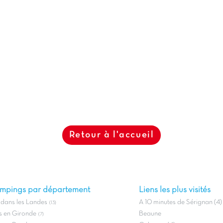
Retour à l'accueil
mpings par département
Liens les plus visités
dans les Landes
A 10 minutes de Sérignan (4)
(13)
 en Gironde
Beaune
(7)