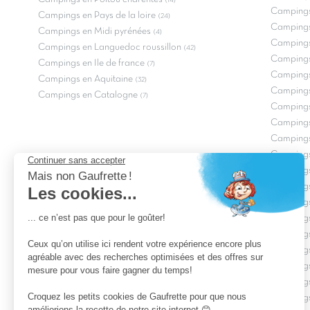
(14)
Campings
Campings en Pays de la loire
(24)
Campings
Campings en Midi pyrénées
(4)
Campings
Campings en Languedoc roussillon
(42)
Camping
Campings en Ile de france
(7)
Campings
Campings en Aquitaine
(32)
Campings
Campings en Catalogne
(7)
Campings
Campings
Campings
Campings
Campings
Campings
Campings
Campings
Campings
Campings
Campings
Campings
Campings