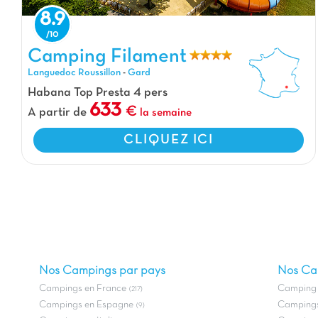
8.9
Camping Filament, Camping Languedoc Roussillon
Camping Filament
Languedoc Roussillon
-
Gard
Habana Top Presta 4 pers
633
A partir de
la semaine
CLIQUEZ ICI
Nos Campings par pays
Nos Ca
Campings en France
Camping 
(217)
Campings en Espagne
Campings
(9)