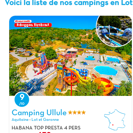
Voici la liste de nos campings en Lo
9
Camping Ullule, Camping Aquitaine
Camping Ullule
Aquitaine
-
Lot et Garonne
HABANA TOP PRESTA 4 PERS