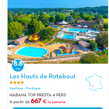
8.8
Les Hauts de Ratebout, Camping Aquitaine
Les Hauts de Ratebout
Aquitaine
-
Dordogne
HABANA TOP PRESTA 4 PERS
667
A partir de
la semaine