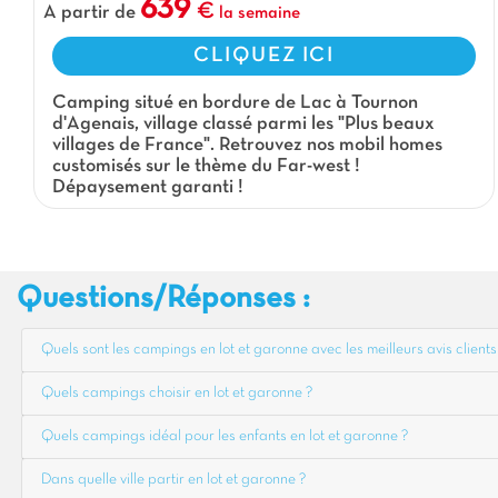
639
A partir de
la semaine
CLIQUEZ ICI
Camping situé en bordure de Lac à Tournon
d'Agenais, village classé parmi les "Plus beaux
villages de France". Retrouvez nos mobil homes
customisés sur le thème du Far-west !
Dépaysement garanti !
Questions/Réponses :
Quels sont les campings en lot et garonne avec les meilleurs avis clients
Quels campings choisir en lot et garonne ?
Quels campings idéal pour les enfants en lot et garonne ?
Dans quelle ville partir en lot et garonne ?