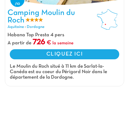
Camping Moulin du Roch, Camping Aquitaine
Camping Moulin du
Roch
Aquitaine
-
Dordogne
Habana Top Presta 4 pers
726
A partir de
la semaine
CLIQUEZ ICI
Le Moulin du Roch situé à 11 km de
Sarlat-la-
Canéda
est au coeur du
Périgord Noir
dans le
département de la
Dordogne.