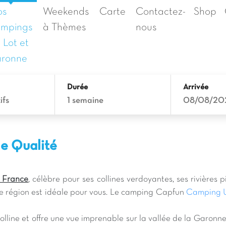
os
Weekends
Carte
Contactez-
Shop
ampings
à Thèmes
nous
 Lot et
aronne
Durée
Arrivée
ifs
1 semaine
08/08/20
e Qualité
a France
, célèbre pour ses collines verdoyantes, ses rivières
te région est idéale pour vous. Le camping Capfun
Camping U
olline et offre une vue imprenable sur la vallée de la Garonne