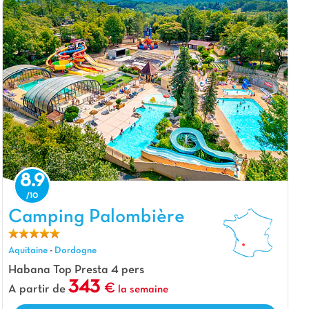
8.9
Camping Palombière, Camping Aquitaine
Camping Palombière
Aquitaine
-
Dordogne
Habana Top Presta 4 pers
343
A partir de
la semaine