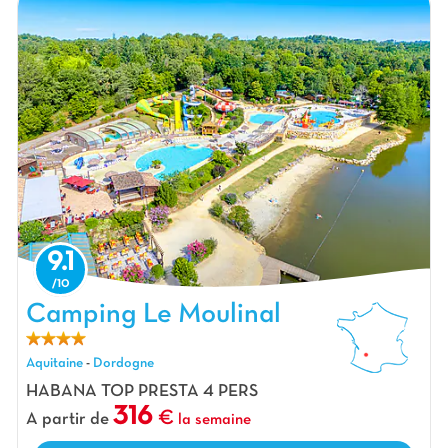
9.1
Camping Le Moulinal, Camping Aquitaine
Camping Le Moulinal
Aquitaine
-
Dordogne
HABANA TOP PRESTA 4 PERS
316
A partir de
la semaine