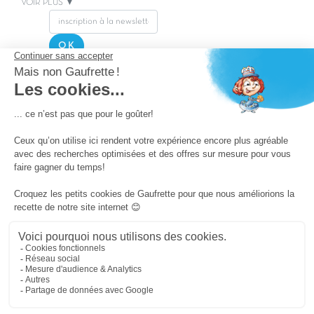
VOIR PLUS ▼
OK
Copyright Capfun 2026 ©
Postuler chez Capfun
Questions/Réponses
Facebook
Nos offres de lancement
Nos prix Canon
La presse parle de nous
Nos vidéos Live
Pass camping
Carabouille.fr
Mentions légales
Cookies
Conditions générales de vente et RGPD
Plan du Site
Powered by ICS