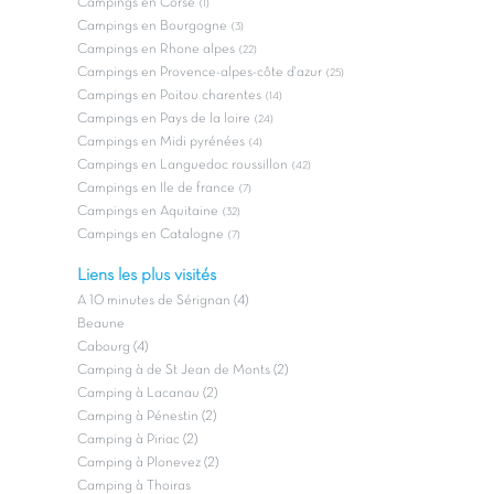
Campings en Corse
(1)
Campings en Bourgogne
(3)
Campings en Rhone alpes
(22)
Campings en Provence-alpes-côte d'azur
(25)
Campings en Poitou charentes
(14)
Campings en Pays de la loire
(24)
Campings en Midi pyrénées
(4)
Campings en Languedoc roussillon
(42)
Campings en Ile de france
(7)
Campings en Aquitaine
(32)
Campings en Catalogne
(7)
Liens les plus visités
A 10 minutes de Sérignan (4)
Beaune
Cabourg (4)
Camping à de St Jean de Monts (2)
Camping à Lacanau (2)
Camping à Pénestin (2)
Camping à Piriac (2)
Camping à Plonevez (2)
Camping à Thoiras