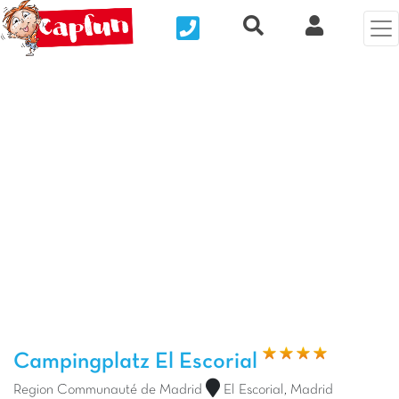
Nous contacter
Recherche rapide
Clix Kund
Vorheriges Foto
Näc
Campingplatz El Escorial
Region Communauté de Madrid
El Escorial, Madrid