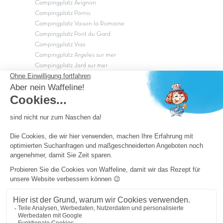
Campingplatz Avignon
Campingplatz Pornic
Campingplatz Vaison la Romaine
Campingplatz Pont du Gard
Campingplatz Vias
Campingplatz Argeles sur mer
Campingplatz Jard sur mer
Campingplatz Sarzeau
Campingplatz Fréjus
Campingplätze in Camargue
Campingplätze in der CÃ©vÃ¨nnes
OK
Copyright Capfun 2026 ©
Camping-Pass
Schnäppchenpreise
Impressum
Cookie-Einstellungen
Allgemeine Geschäftsbedingungen und Datenschutz