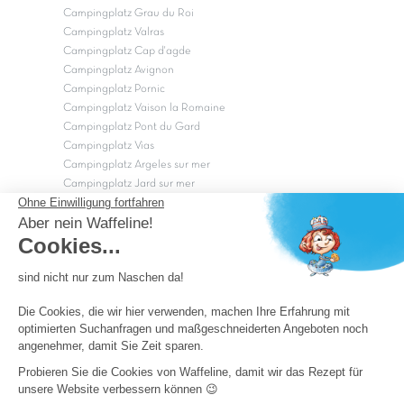
Campingplatz Grau du Roi
Campingplatz Valras
Campingplatz Cap d'agde
Campingplatz Avignon
Campingplatz Pornic
Campingplatz Vaison la Romaine
Campingplatz Pont du Gard
Campingplatz Vias
Campingplatz Argeles sur mer
Campingplatz Jard sur mer
Campingplatz Sarzeau
Campingplatz Fréjus
Campingplätze in Camargue
Campingplätze in der CÃ©vÃ¨nnes
OK
Copyright Capfun 2026 ©
Camping-Pass