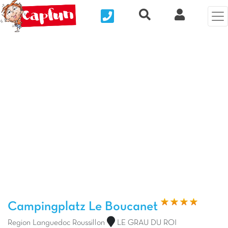
Nous contacter
Recherche rapide
Clix Kund
Vorheriges Foto
Näc
Campingplatz Le Boucanet
Region Languedoc Roussillon
LE GRAU DU ROI