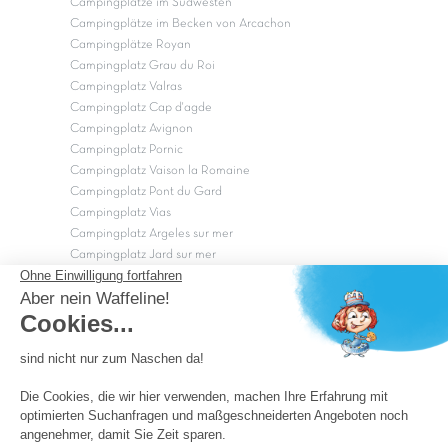
Campingplätze im Südwesten
Campingplätze im Becken von Arcachon
Campingplätze Royan
Campingplatz Grau du Roi
Campingplatz Valras
Campingplatz Cap d'agde
Campingplatz Avignon
Campingplatz Pornic
Campingplatz Vaison la Romaine
Campingplatz Pont du Gard
Campingplatz Vias
Campingplatz Argeles sur mer
Campingplatz Jard sur mer
Campingplatz Sarzeau
Campingplatz Fréjus
Campingplätze in Camargue
Campingplätze in der CÃ©vÃ¨nnes
OK
Copyright Capfun 2026 ©