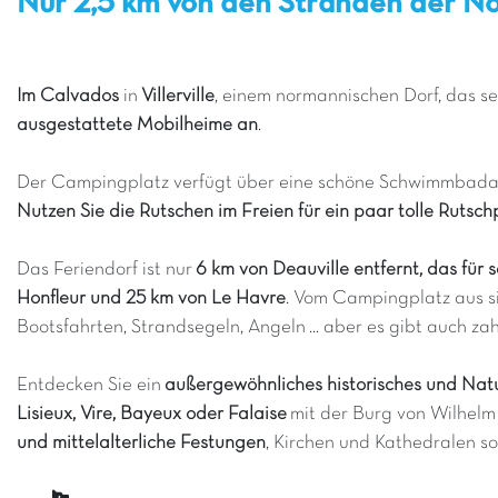
Nur 2,5 km von den Stränden der No
Im Calvados
in
Villerville
, einem normannischen Dorf, das se
ausgestattete Mobilheime an
.
Der Campingplatz verfügt über eine schöne Schwimmbada
Nutzen Sie die Rutschen im Freien für ein paar tolle Rutsch
Das Feriendorf ist nur
6 km von Deauville entfernt, das für 
Honfleur und 25 km von Le Havre
. Vom Campingplatz aus s
Bootsfahrten, Strandsegeln, Angeln ... aber es gibt auch z
Entdecken Sie ein
außergewöhnliches historisches und Nat
Lisieux, Vire, Bayeux oder Falaise
mit der Burg von Wilhelm
und mittelalterliche Festungen
, Kirchen und Kathedralen s