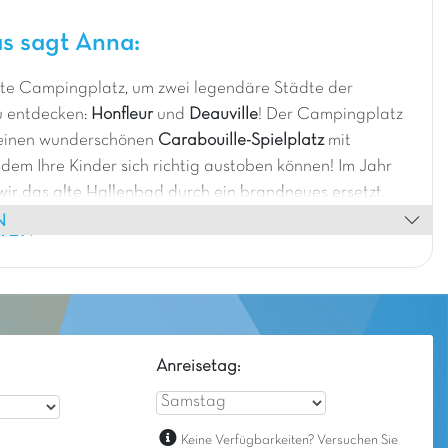
s sagt Anna:
kte Campingplatz, um zwei legendäre Städte der
 entdecken:
Honfleur
und
Deauville
! Der Campingplatz
 einen wunderschönen
Carabouille-Spielplatz
mit
 dem Ihre Kinder sich richtig austoben können! Im Jahr
ir das alte Hallenbad durch ein brandneues ersetzt.
N
en wir ein großes und schönes
Patau-Splatch
HEN
Anreisetag:
Keine Verfügbarkeiten? Versuchen Sie