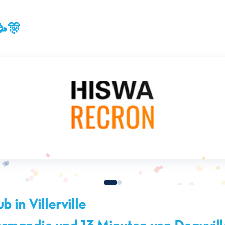
🥳🎊
 in Villerville