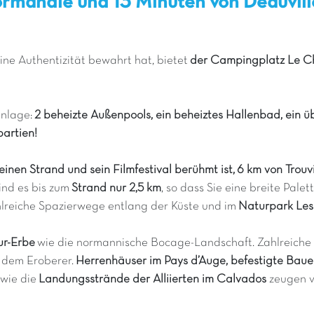
rmandie und 13 Minuten von Deauvill
ine Authentizität bewahrt hat, bietet
der Campingplatz Le Ch
nlage:
2 beheizte Außenpools, ein beheiztes Hallenbad, ein ü
partien!
seinen Strand und sein Filmfestival berühmt ist, 6 km von Tro
ind es bis zum
Strand nur 2,5 km
, so dass Sie eine breite Palet
ahlreiche Spazierwege entlang der Küste und im
Naturpark Les
ur-Erbe
wie die normannische Bocage-Landschaft. Zahlreiche t
 dem Eroberer.
Herrenhäuser im Pays d’Auge, befestigte Bauer
owie die
Landungsstrände der Alliierten im Calvados
zeugen v