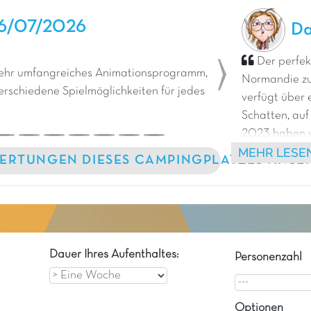
6/07/2026
Da
Der perfe
ehr umfangreiches Animationsprogramm,
Normandie zu
Next
rschiedene Spielmöglichkeiten für jedes
verfügt über
Schatten, auf
2023 haben w
MEHR LESE
Und 2024 hab
ERTUNGEN DIESES CAMPINGPLATZES ANSE
hinzugefügt :)
Dauer Ihres Aufenthaltes:
Personenzahl
Optionen