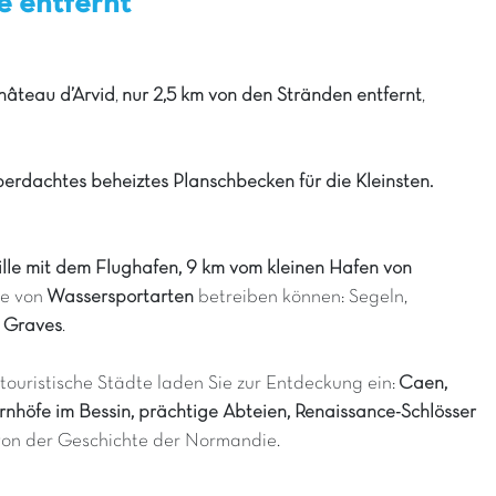
e entfernt
âteau d’Arvid
,
nur 2,5 km von den Stränden entfernt
,
berdachtes beheiztes Planschbecken für die Kleinsten.
uville mit dem Flughafen, 9 km vom kleinen Hafen von
te von
Wassersportarten
betreiben können: Segeln,
 Graves
.
ouristische Städte laden Sie zur Entdeckung ein:
Caen,
nhöfe im Bessin, prächtige Abteien, Renaissance-Schlösser
on der Geschichte der Normandie.