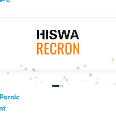
Pornic
nt