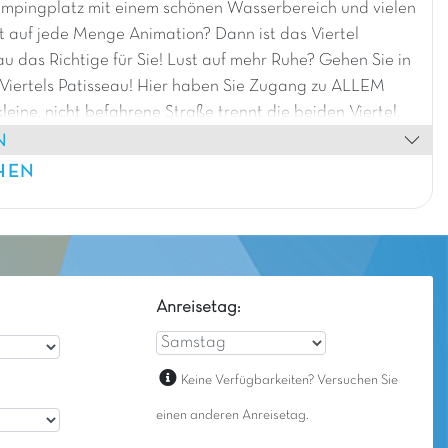
mpingplatz mit einem schönen Wasserbereich und vielen
t auf jede Menge Animation? Dann ist das Viertel
 das Richtige für Sie! Lust auf mehr Ruhe? Gehen Sie in
 Viertels Patisseau! Hier haben Sie Zugang zu ALLEM
kleine, nicht befahrene Straße trennt die beiden Viertel.
N
, führt Sie eine Fahrradtour direkt zum wunderschönen
nic!
HEN
Anreisetag:
Keine Verfügbarkeiten? Versuchen Sie
einen anderen Anreisetag.