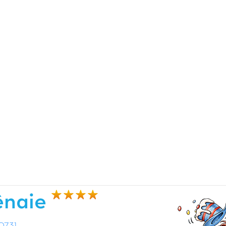
ênaie