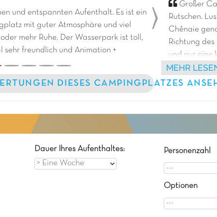
Großer Ca
en und entspannten Aufenthalt. Es ist ein
Rutschen. Lus
Next
platz mit guter Atmosphäre und viel
Chênaie genau
 oder mehr Ruhe. Der Wasserpark ist toll,
Richtung des
l sehr freundlich und Animation +
und nur eine 
MEHR LESE
Ideal gelegen
Hafen von Por
ERTUNGEN DIESES CAMPINGPLATZES ANSE
Dauer Ihres Aufenthaltes:
Personenzahl
Optionen