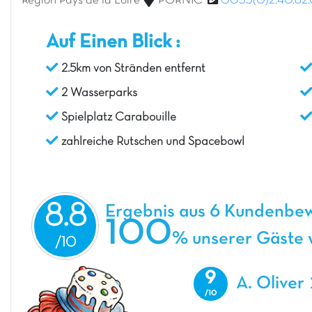
Region Pays de la Loire
PORNIC
0033(0)2.40.82.
Auf Einen Blick :
2.5km von Stränden entfernt
2 Wasserparks
Spielplatz Carabouille
zahlreiche Rutschen und Spacebowl
8.8
Ergebnis aus 6 Kundenbe
100
% unserer Gäste w
9
A. Oliver