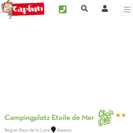
Nous contacter
Recherche rapide
Clix Kund
Vorheriges Foto
Näc
Campingplatz Etoile de Mer
Region Pays de la Loire
Asserac