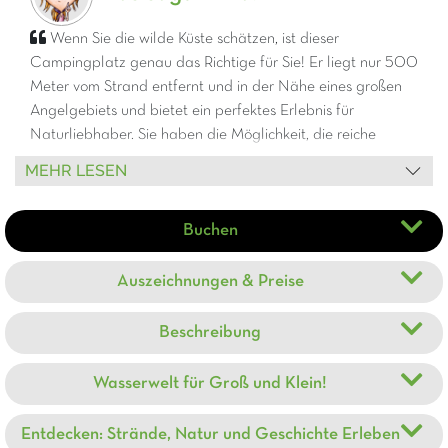
Wenn Sie die wilde Küste schätzen, ist dieser
Campingplatz genau das Richtige für Sie! Er liegt nur 500
Meter vom Strand entfernt und in der Nähe eines großen
Angelgebiets und bietet ein perfektes Erlebnis für
Naturliebhaber. Sie haben die Möglichkeit, die reiche
lokale Flora und Fauna zu erkunden oder die
MEHR LESEN
mittelalterliche Stadt Guérande, die nur 15 Minuten
entfernt liegt, zu erkunden. Mein Favorit ist zweifellos das
Buchen
Entspannungsbecken und die Massagedüsen, eine wahre
Oase der Entspannung.
Kostenloser Verleih von 2
Erwachsenenfahrrädern bei jedem Aufenthalt von 7
Auszeichnungen & Preise
Nächten.
Beschreibung
Wasserwelt für Groß und Klein!
Entdecken: Strände, Natur und Geschichte Erleben