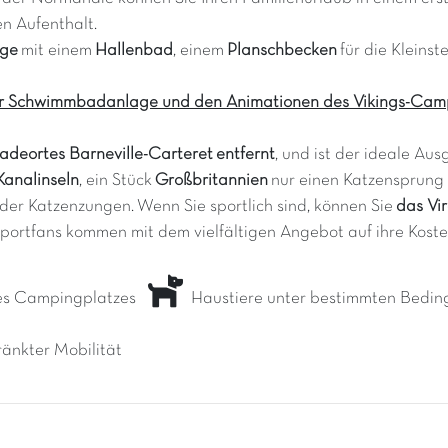
n Aufenthalt.
age
mit einem
Hallenbad
, einem
Planschbecken
für die Kleinst
ur Schwimmbadanlage und den Animationen des Vikings-Campi
adeortes Barneville-Carteret
entfernt
, und ist der ideale A
Kanalinseln
, ein Stück
Großbritannien
nur einen Katzensprung 
r Katzenzungen. Wenn Sie sportlich sind, können Sie
das Vir
sportfans kommen mit dem vielfältigen Angebot auf ihre Koste
es Campingplatzes
Haustiere unter bestimmten Bedin
änkter Mobilität