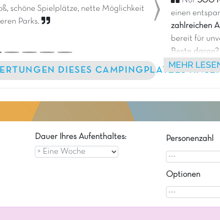
Nur
500 M
ß, schöne Spielplätze, nette Möglichkeit
einen entspa
Next
eren Parks.
zahlreichen A
bereit für un
Beste daran
MEHR LESE
Animationen 
ERTUNGEN DIESES CAMPINGPLATZES ANSE
entfernt, zusä
Urlaubsvergn
Dauer Ihres Aufenthaltes:
Personenzahl
Optionen