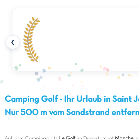
❮
Camping Golf - Ihr Urlaub in Saint J
Nur 500 m vom Sandstrand entfern
Auf dem Campingplatz
Le Golf
im Departement
Manche
in