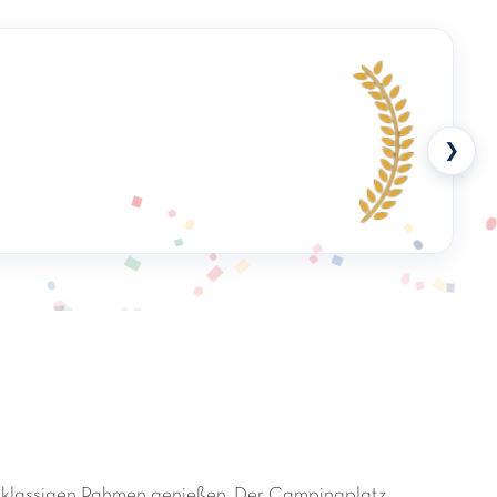
❯
stklassigen Rahmen genießen. Der Campingplatz