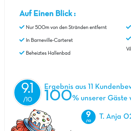
Auf Einen Blick :
Nur 500m von den Stränden entfernt
In Barneville-Carteret
Vi
Beheiztes Hallenbad
9.1
Ergebnis aus 11 Kundenb
100
% unserer Gäste w
9
T. Anja
0