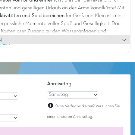
eter vom Strand entfernt
ist dies der perfekte Ort für
nnten und geselligen Urlaub an der Ärmelkanalküste! Mit
ktivitäten und Spielbereichen
für Groß und Klein ist alles
vergessliche Momente voller Spaß und Geselligkeit.
Das
?
Kostenloser Zugang zu den Wasseranlagen und
N
des Capfun Camping Les Vikings, nur 500 Meter
HEN
tzlich zu denen des Golf.
Doppelt so viel
ügen! 🌊☀️
Anreisetag:
Keine Verfügbarkeiten? Versuchen Sie
einen anderen Anreisetag.