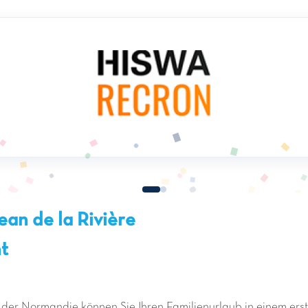
ean de la Rivière
t
 der Normandie können Sie Ihren Familienurlaub in einem er