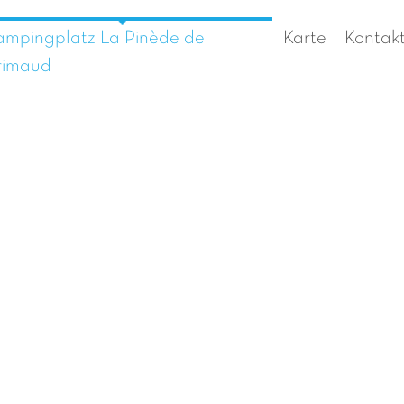
mpingplatz La Pinède de
Karte
Kontak
rimaud