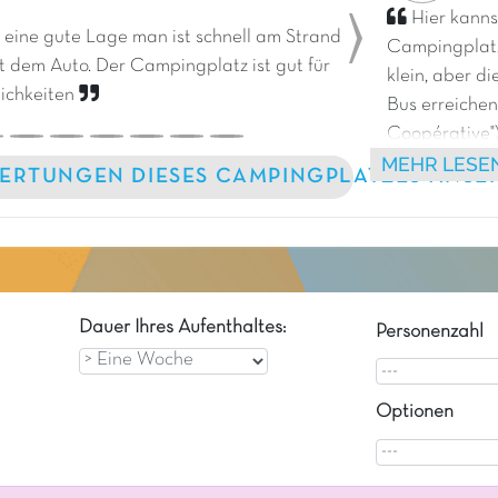
Hier kanns
eine gute Lage man ist schnell am Strand
Campingplatz
Next
t dem Auto. Der Campingplatz ist gut für
klein, aber d
lichkeiten
Bus erreichen
Coopérative")
MEHR LESE
Mobilheime, d
ERTUNGEN DIESES CAMPINGPLATZES ANSE
und Animatio
werden!
Dauer Ihres Aufenthaltes:
Personenzahl
Optionen