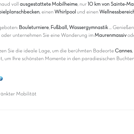
maud voll
ausgestattete
Mobilheime
, nur
10 km von Sainte-Max
pielplanschbecken
, einen
Whirlpool
und einen
Wellnessbereic
ngeboten:
Bouleturniere
,
Fußball, Wassergymnastik
... Genieße
oder unternehmen Sie eine Wanderung im
Maurenmassiv
od
tzen Sie die ideale Lage, um die berühmten Badeorte
Cannes
,
t, um Ihre schönsten Momente in den paradiesischen Buchten 
änkter Mobilität