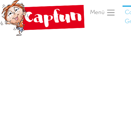
Ca
Menü
G
Vorheriges Foto