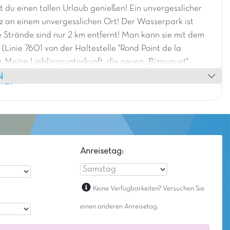
t du einen tollen Urlaub genießen! Ein unvergesslicher
 an einem unvergesslichen Ort! Der Wasserpark ist
ie Strände sind nur 2 km entfernt! Man kann sie mit dem
 (Linie 7601 von der Haltestelle "Rond Point de la
. Meine Lieblingsunterkunft: die neuen „Bizouquet“-
N
ie Kinder lieben. La Pinède bietet auch zwei Rutschen
HEN
nen, die sowohl Kinder als auch Erwachsene begeistern
Anreisetag:
Keine Verfügbarkeiten? Versuchen Sie
einen anderen Anreisetag.