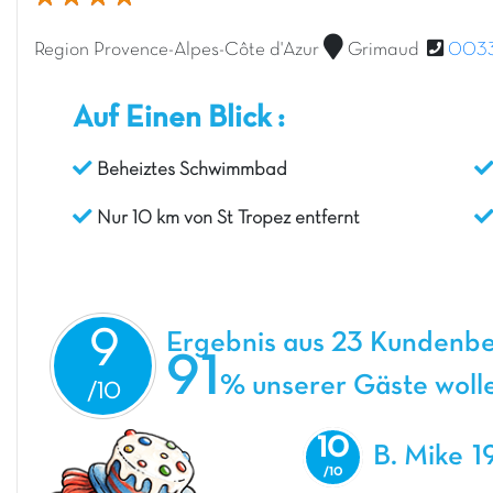
Region Provence-Alpes-Côte d'Azur
Grimaud
0033
Auf Einen Blick :
Beheiztes Schwimmbad
Nur 10 km von St Tropez entfernt
9
Ergebnis aus 23 Kundenb
91
% unserer Gäste woll
10
B. Mike
1