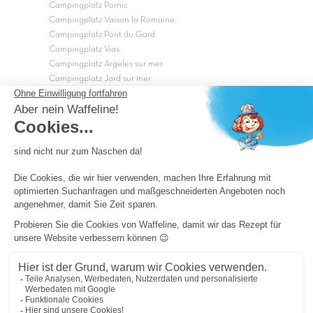
Campingplatz Pornic
Campingplatz Vaison la Romaine
Campingplatz Pont du Gard
Campingplatz Vias
Campingplatz Argeles sur mer
Campingplatz Jard sur mer
Campingplatz Sarzeau
Campingplatz Fréjus
Campingplätze in Camargue
Campingplätze in der CÃ©vÃ¨nnes
OK
Copyright Capfun 2026 ©
Camping-Pass
Schnäppchenpreise
Impressum
Cookie-Einstellungen
Allgemeine Geschäftsbedingungen und Datenschutz