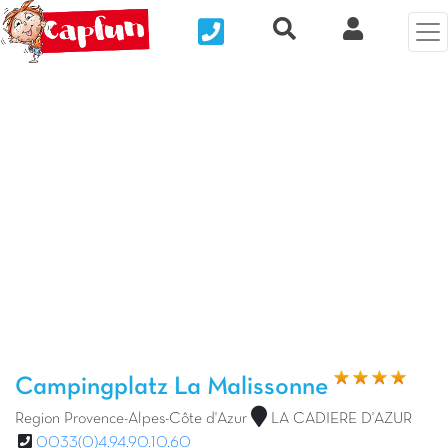
Nous contacter
Recherche rapide
Clix Kund
Vorheriges Foto
Näc
Campingplatz La Malissonne
Region Provence-Alpes-Côte d'Azur
LA CADIERE D'AZUR
0033(0)4.94.90.10.60