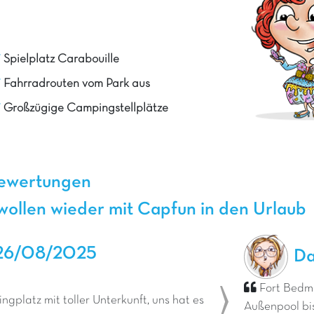
Spielplatz Carabouille
Fahrradrouten vom Park aus
Großzügige Campingstellplätze
bewertungen
ollen wieder mit Capfun in den Urlaub
26/08/2025
Da
Fort Bedma
gplatz mit toller Unterkunft, uns hat es
Außenpool bis
Next