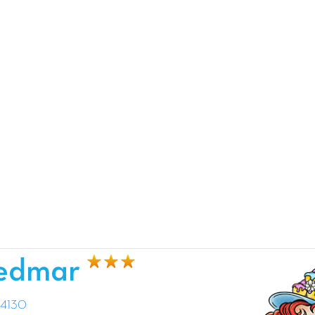
Bedmar
4130