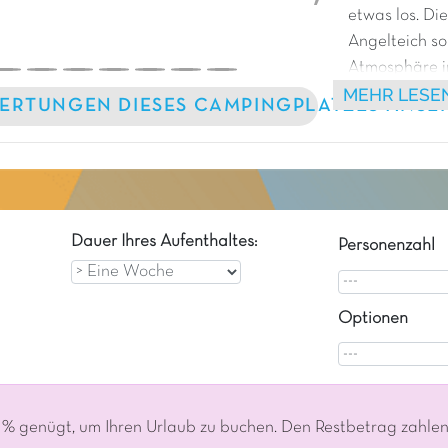
etwas los. Die
Angelteich sor
Atmosphäre im
MEHR LESE
wirklich einm
ERTUNGEN DIESES CAMPINGPLATZES ANSE
Dauer Ihres Aufenthaltes:
Personenzahl
Optionen
% genügt, um Ihren Urlaub zu buchen. Den Restbetrag zahlen S