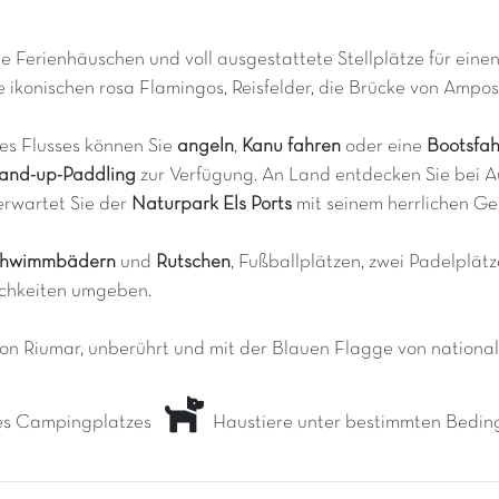
Ferienhäuschen und voll ausgestattete Stellplätze für einen
 ikonischen rosa Flamingos, Reisfelder, die Brücke von Ampo
des Flusses können Sie
angeln
,
Kanu fahren
oder eine
Bootsfah
and-up-Paddling
zur Verfügung. An Land entdecken Sie bei 
rwartet Sie der
Naturpark Els Ports
mit seinem herrlichen Ge
chwimmbädern
und
Rutschen
, Fußballplätzen, zwei Padelplätz
lichkeiten umgeben.
von Riumar, unberührt und mit der Blauen Flagge von nation
es Campingplatzes
Haustiere unter bestimmten Bedin