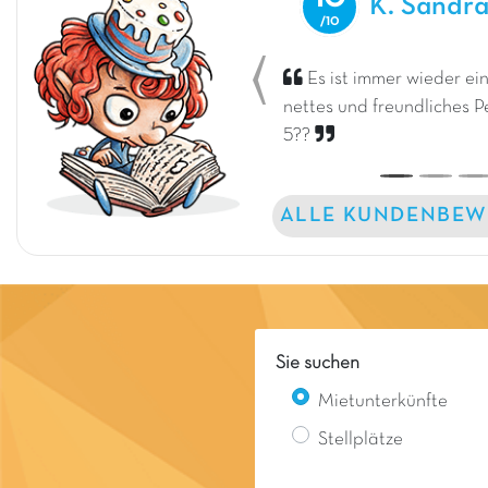
K. Sandr
Es ist immer wieder ei
Previous
nettes und freundliches P
5??
ALLE KUNDENBEW
Sie suchen
Mietunterkünfte
Stellplätze