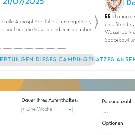
a
21/07/2025
Da
Ich mag se
ne tolle Atmosphäre. Tolle Campingplätze,
eine Stunde v
Next
ersonal und die Häuser sind immer sauber.
Wasserpark u
Spacebowl und
ERTUNGEN DIESES CAMPINGPLATZES ANSE
Dauer Ihres Aufenthaltes:
Personenzahl
Optionen