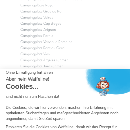
Campingplätze Royan
Campingplatz Grau du Roi
Campingplatz Valras
Campingplatz Cap d'agde
Campingplatz Avignon
Campingplatz Pornic
Campingplatz Vaison la Romaine
Campingplatz Pont du Gard
Campingplatz Vias
Campingplatz Argeles sur mer
Campingplatz Jard sur mer
Campingplatz Sarzeau
Campingplatz Fréjus
Campingplätze in Camargue
Campingplätze in der CÃ©vÃ¨nnes
OK
Copyright Capfun 2026 ©