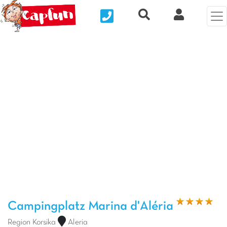
Nous contacter
Recherche rapide
Clix Kund
Vorheriges Foto
Näc
Campingplatz Marina d'Aléria
Region Korsika
Aleria