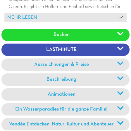
Ozean. Es gibt ein Hallen- und Freibad sowie Rutschen für
die Kleinsten! Fahrräder können auf dem Campingplatz
MEHR LESEN
gemietet werden. Im Juli und August bringt Sie täglich ein
kostenloser Shuttlebus zum Strand und ins Stadtzentrum!
Buchen
LASTMINUTE
Auszeichnungen & Preise
Beschreibung
Animationen
Ein Wasserparadies für die ganze Familie!
Vendée Entdecken: Natur, Kultur und Abenteuer