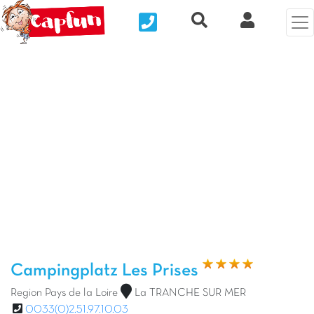
Nous contacter
Recherche rapide
Clix Kund
Vorheriges Foto
Näc
Campingplatz Les Prises
Region Pays de la Loire
La TRANCHE SUR MER
0033(0)2.51.97.10.03