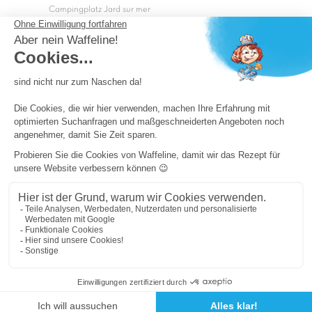
Campingplatz Jard sur mer
Campingplatz Sarzeau
Campingplatz Fréjus
Campingplätze in Camargue
Campingplätze in der CÃ©vÃ¨nnes
OK
Copyright Capfun 2026 ©
Camping-Pass
Schnäppchenpreise
Impressum
Cookie-Einstellungen
Allgemeine Geschäftsbedingungen und Datenschutz
Sitemap
Powered by ICS
Cookie-Einstellungen ändern