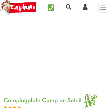
Nous contacter
Recherche rapide
Clix Kund
Vorheriges Foto
Näc
Campingplatz Camp du Soleil