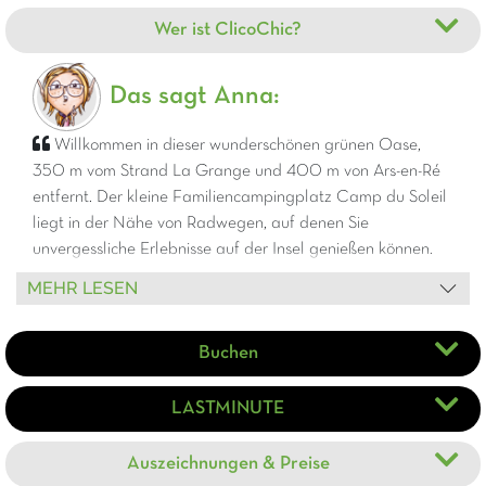
Wer ist ClicoChic?
Das sagt Anna:
Willkommen in dieser wunderschönen grünen Oase,
350 m vom Strand La Grange und 400 m von Ars-en-Ré
entfernt. Der kleine Familiencampingplatz Camp du Soleil
liegt in der Nähe von Radwegen, auf denen Sie
unvergessliche Erlebnisse auf der Insel genießen können.
Zwischen Sumpfgebieten, architektonischen Reliefs, Vögeln,
MEHR LESEN
lokaler Gastronomie, Radwegen und Wassersport können
Sie sich auf der Grundlage eines lokalen Slow-Tourismus
Buchen
(wieder) mit der Natur verbinden.
LASTMINUTE
Auszeichnungen & Preise