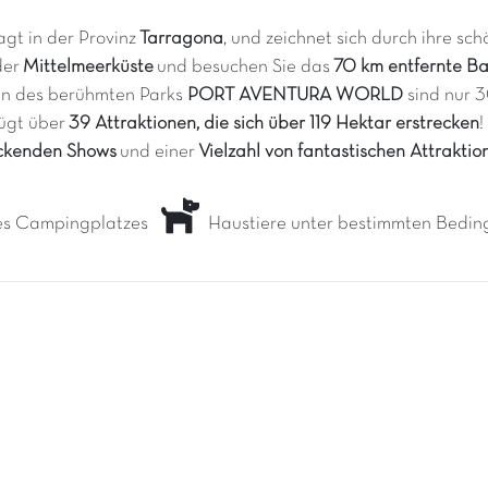
agt in der Provinz
Tarragona
, und zeichnet sich durch ihre 
der
Mittelmeerküste
und besuchen Sie das
70 km entfernte B
en des berühmten Parks
PORT AVENTURA WORLD
sind nur 
fügt über
39 Attraktionen, die sich über 119 Hektar erstrecken
!
ckenden Shows
und einer
Vielzahl von fantastischen Attraktio
es Campingplatzes
Haustiere unter bestimmten Bedin