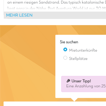
an einem riesigen Sandstrand. Das typisch katalonische D
liegt ganz in der Nähe. Port Aventura World ist nur 30 M
MEHR LESEN
dem Auto entfernt.
Sie suchen
Mietunterkünfte
Stellplätze
🎉 Unser Tipp!
Eine Anzahlung von 25 