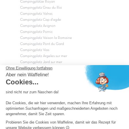
Campingplätze Royan
Campingplatz Grau du Roi
Campingplatz Valras
Campingplatz Cap d'agde
Campingplatz Avignon
Campingplatz Pornic
Campingplatz Vaison la Romaine
Campingplatz Pont du Gard
Campingplatz Vias
Campingplatz Argeles sur mer
Campingplatz Jard sur mer
Campingplatz Sarzeau
Campingplatz Fréjus
Campingplätze in Camargue
Campingplätze in der CÃ©vÃ¨nnes
OK
Copyright Capfun 2026 ©
Camping-Pass