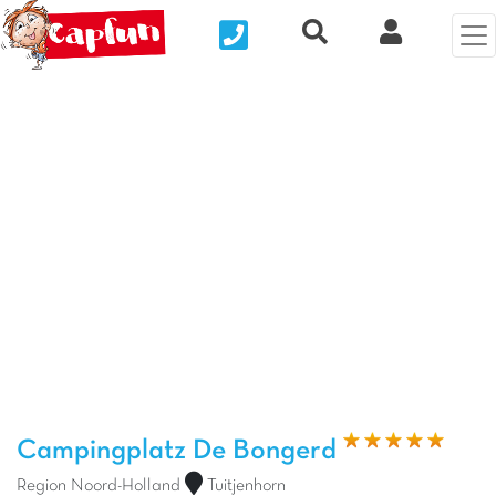
Nous contacter
Recherche rapide
Clix Kund
Vorheriges Foto
Näc
Campingplatz De Bongerd
Region Noord-Holland
Tuitjenhorn