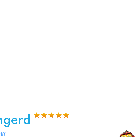
ngerd
481