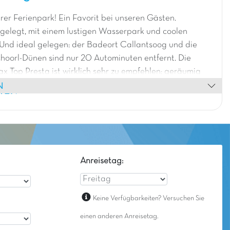
r Ferienpark! Ein Favorit bei unseren Gästen.
gelegt, mit einem lustigen Wasserpark und coolen
 Und ideal gelegen: der Badeort Callantsoog und die
hoorl-Dünen sind nur 20 Autominuten entfernt. Die
x Top Presta ist wirklich sehr zu empfehlen: geräumig
N
anlage und Geschirrspüler ausgestattet, was für ein
HEN
nn diesen Ferienpark nur empfehlen!
Anreisetag:
Keine Verfügbarkeiten? Versuchen Sie
einen anderen Anreisetag.