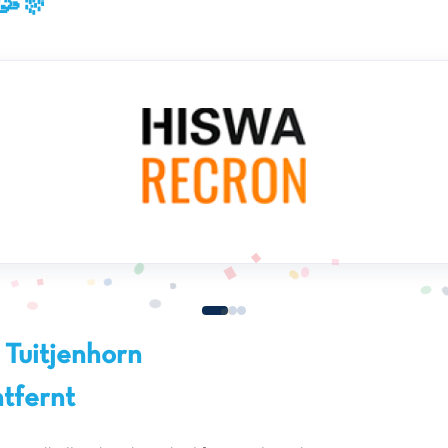
🥳🎊
 Tuitjenhorn
tfernt