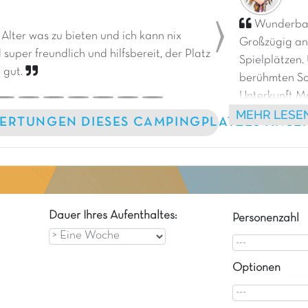
Wunderbare
 Alter was zu bieten und ich kann nix
Großzügig an
Next
 super freundlich und hilfsbereit, der Platz
Spielplätzen.
 gut.
berühmten Sc
Unterkunft Ma
MEHR LESE
und mit Klima
ERTUNGEN DIESES CAMPINGPLATZES ANSE
Luxus! Ich ka
Dauer Ihres Aufenthaltes:
Personenzahl
Optionen