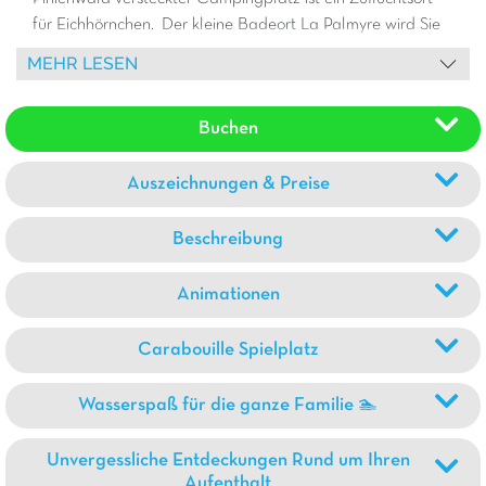
für Eichhörnchen. Der kleine Badeort La Palmyre wird Sie
mit seinen kleinen Geschäften und seinem Zoo begeistern.
MEHR LESEN
Sind Sie ein Fan von Fort Boyard? Dann nehmen Sie das
Boot, das Sie zu diesem Schatz der Charente-Maritime
Buchen
segeln lässt. Wir bieten dieses Jahr noch mehr Fahrräder
zum Verleih an, damit Sie die Radwege nutzen können, die
gleich nach dem Verlassen des Campingplatzes beginnen.
Auszeichnungen & Preise
Beschreibung
Animationen
Carabouille Spielplatz
Wasserspaß für die ganze Familie 🏊
Unvergessliche Entdeckungen Rund um Ihren
Aufenthalt