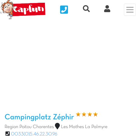
Nous contacter
Recherche rapide
Clix Kund
Vorheriges Foto
Näc
Campingplatz Zéphir
Region Poitou Charentes
Les Mathes La Palmyre
0033(0)5.46.22.30.96