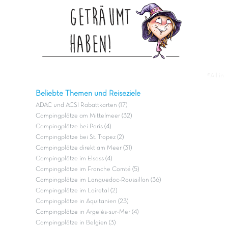
#All in
Beliebte Themen und Reiseziele
ADAC und ACSI Rabattkarten (17)
Campingplätze am Mittelmeer (32)
Campingplätze bei Paris (4)
Campingplätze bei St. Tropez (2)
Campingplätze direkt am Meer (31)
Campingplätze im Elsass (4)
Campingplätze im Franche Comté (5)
Campingplätze im Languedoc-Roussillon (36)
Campingplätze im Loiretal (2)
Campingplätze in Aquitanien (23)
Campingplätze in Argelès-sur-Mer (4)
Campingplätze in Belgien (3)