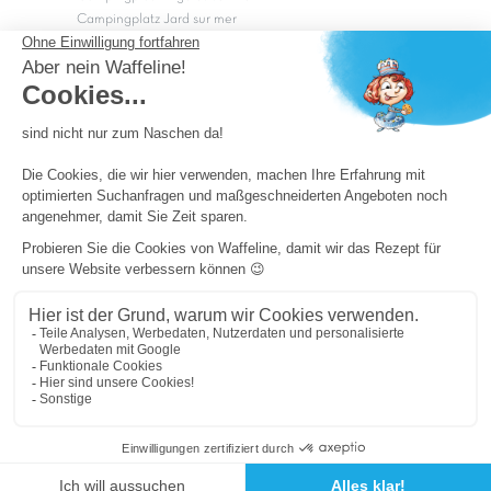
Campingplatz Jard sur mer
Campingplatz Sarzeau
Campingplatz Fréjus
Campingplätze in Camargue
Campingplätze in der CÃ©vÃ¨nnes
OK
Copyright Capfun 2026 ©
Camping-Pass
Schnäppchenpreise
Impressum
Cookie-Einstellungen
Allgemeine Geschäftsbedingungen und Datenschutz
Sitemap
Powered by ICS
Cookie-Einstellungen ändern