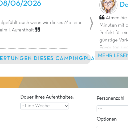
08/06/2026
Da
Atmen Sie 
lgefühlt auch wenn wir dieses Mal eine
Minuten mit d
Next
eim 1. Aufenthalt
Perfekt für e
günstige Vari
Favoriten sin
MEHR LESE
originellen B
ERTUNGEN DIESES CAMPINGPLATZES ANSE
Dauer Ihres Aufenthaltes:
Personenzahl
Optionen