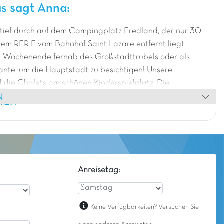
s sagt Anna:
tief durch auf dem Campingplatz Fredland, der nur 30
em RER E vom Bahnhof Saint Lazare entfernt liegt.
in Wochenende fernab des Großstadttrubels oder als
ante, um die Hauptstadt zu besichtigen! Unsere
d die Chalets am schönen Kinderspielplatz. Die
N
aumhäuser werden Ihre Kinder begeistern!
HEN
Anreisetag:
Keine Verfügbarkeiten? Versuchen Sie