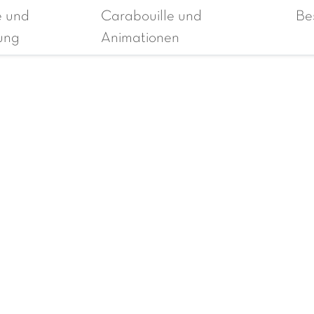
e und
Carabouille und
Be
ung
Animationen
mpingplatz Fredland
Karte
Kontakt
Häufige 