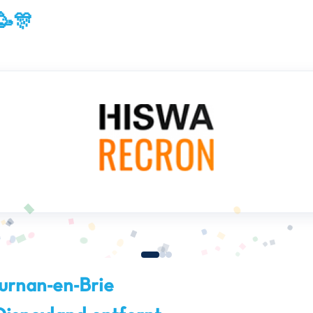
🥳🎊
ournan-en-Brie