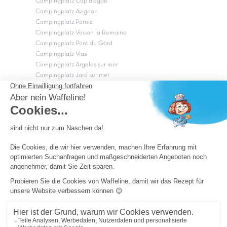
Campingplatz Cap d'agde
Campingplatz Avignon
Campingplatz Pornic
Campingplatz Vaison la Romaine
Campingplatz Pont du Gard
Campingplatz Vias
Campingplatz Argeles sur mer
Campingplatz Jard sur mer
Campingplatz Sarzeau
Campingplatz Fréjus
Campingplätze in Camargue
Campingplätze in der CÃ©vÃ¨nnes
OK
Copyright Capfun 2026 ©
Camping-Pass
Schnäppchenpreise
Impressum
Cookie-Einstellungen