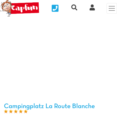
Nous contacter
Recherche rapide
Clix Kund
Vorheriges Foto
Näc
Campingplatz La Route Blanche