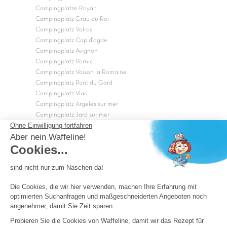
Campingplätze Royan
Campingplatz Grau du Roi
Campingplatz Valras
Campingplatz Cap d'agde
Campingplatz Avignon
Campingplatz Pornic
Campingplatz Vaison la Romaine
Campingplatz Pont du Gard
Campingplatz Vias
Campingplatz Argeles sur mer
Campingplatz Jard sur mer
Campingplatz Sarzeau
Campingplatz Fréjus
Campingplätze in Camargue
Campingplätze in der CÃ©vÃ¨nnes
OK
Copyright Capfun 2026 ©