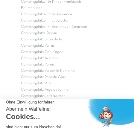
Campingplätze für Kinder Frankreich
Baumhäuser
Campingplätze in der Provence
Campingplätze im Südwesten
Campingplätze im Becken von Arcachon
Campingplätze Royan
Campingplatz Grau du Roi
Campingplatz Valras
Campingplatz Cap d'agde
Campingplatz Avignon
Campingplatz Pornic
Campingplatz Vaison la Romaine
Campingplatz Pont du Gard
Campingplatz Vias
Campingplatz Argeles sur mer
Campingplatz Jard sur mer
Campingplatz Sarzeau
Campingplatz Fréjus
Campingplätze in Camargue
Campingplätze in der CÃ©vÃ¨nnes