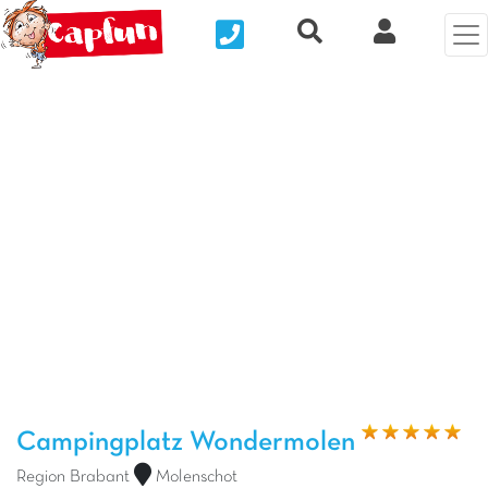
Nous contacter
Recherche rapide
Clix Kund
Vorheriges Foto
Näc
Campingplatz Wondermolen
Region Brabant
Molenschot