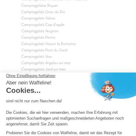
Campingplätze Royan
Campingplatz Grau du Roi
Campingplatz Valras
Campingplatz Cap d'agde
Campingplatz Avignon
Campingplatz Pornic
Campingplatz Vaison la Romaine
Campingplatz Pont du Gard
Campingplatz Vias
Campingplatz Argeles sur mer
Campingplatz Jard sur mer
Campingplatz Sarzeau
Campingplatz Fréjus
Campingplätze in Camargue
Campingplätze in der CÃ©vÃ¨nnes
OK
Copyright Capfun 2026 ©