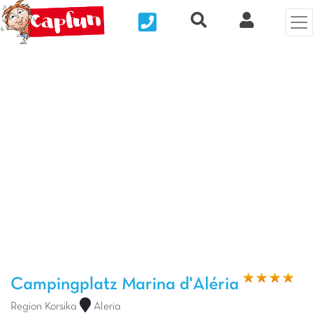
Nous contacter
Recherche rapide
Clix Kund
Vorheriges Foto
Näc
Campingplatz Marina d'Aléria
Region Korsika
Aleria